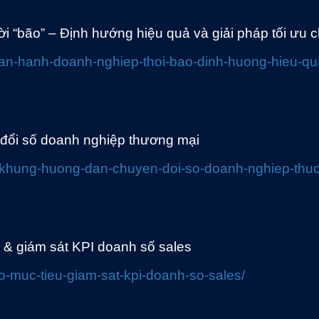
 “bão” – Định hướng hiệu quả và giải pháp tối ưu c
van-hanh-doanh-nghiep-thoi-bao-dinh-huong-hieu-qu
ổi số doanh nghiệp thương mại
k-khung-huong-dan-chuyen-doi-so-doanh-nghiep-thu
 & giám sát KPI doanh số sales
o-muc-tieu-giam-sat-kpi-doanh-so-sales/