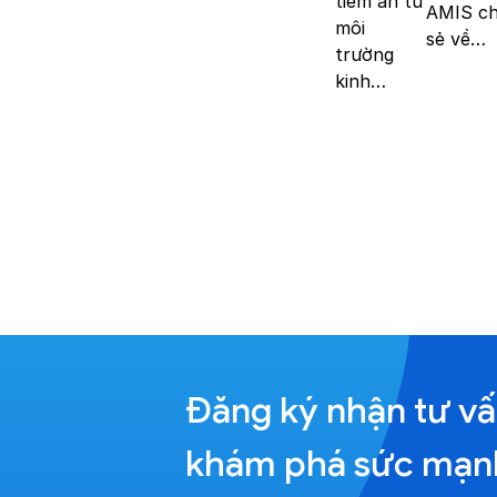
tiềm ẩn từ
AMIS ch
môi
sẻ về…
trường
kinh…
Đăng ký nhận tư vấ
khám phá sức mạnh