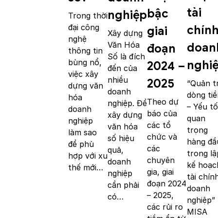
tài
bậc
nghiệp
Trong thời
đại công
chín
giai
Xây dựng
nghệ
Văn Hóa
doan
đoạn
thông tin
Số là đích
bùng nổ,
nghi
2024 –
đến của
việc xây
nhiều
2025
“Quản tr
dựng văn
doanh
dòng tiề
hóa
Theo dự
nghiệp. Để
– Yếu tố
doanh
báo của
xây dựng
quan
nghiệp
các tổ
văn hóa
trọng
làm sao
chức và
số hiệu
hàng đầ
để phù
các
quả,
trong lậ
hợp với xu
chuyên
doanh
kế hoạc
thế mới…
gia, giai
nghiệp
tài chín
đoạn 2024
cần phải
doanh
– 2025,
có…
nghiệp”
các rủi ro
MISA