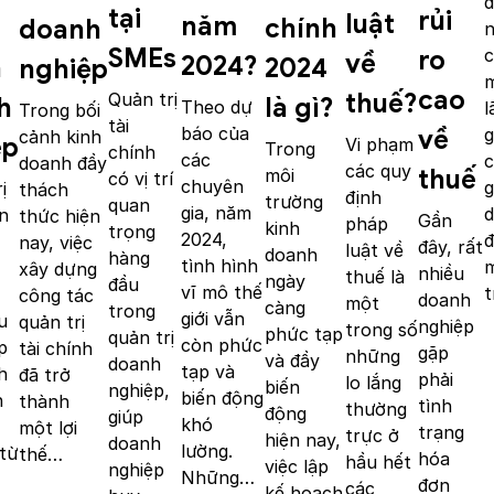
đ
tại
rủi
luật
năm
chính
doanh
SMEs
ro
c
về
2024?
2024
h
nghiệp
cao
thuế?
Quản trị
là gì?
h
Theo dự
l
Trong bối
tài
báo của
về
g
cảnh kinh
ệp
Vi phạm
Trong
chính
các
c
doanh đầy
các quy
thuế
môi
có vị trí
chuyên
g
ị
thách
định
trường
quan
gia, năm
d
n
thức hiện
Gần
pháp
kinh
trọng
2024,
đ
nay, việc
đây, rất
luật về
doanh
hàng
tình hình
xây dựng
nhiều
thuế là
ngày
đầu
vĩ mô thế
công tác
doanh
một
càng
trong
giới vẫn
u
quản trị
nghiệp
trong số
phức tạp
quản trị
còn phức
p
tài chính
gặp
những
và đầy
doanh
tạp và
h
đã trở
phải
lo lắng
biến
nghiệp,
biến động
h
thành
tình
thường
động
giúp
khó
một lợi
trạng
trực ở
hiện nay,
doanh
lường.
 từ
thế…
hóa
hầu hết
việc lập
nghiệp
Những…
đơn
các
kế hoạch