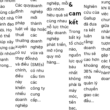
ội nhóm
xung
nghiệp, mỗi
&
Các quy
doanh
nào
Nghiên
khi 
đội nhóm
định
nghiệp
ũng cần
cứu của
cam
việc
hiệu quả sẽ
của
mới
một nhà
Gallup
chu
cùng nhau
kết
pháp
thành
ãnh đạo
đã đưa
giữa
nỗ lực thúc
luật về
lập hoặc
iỏi. Họ
ra kết
nhân
Trong
đẩy doanh
thuế
các
ó thể
luận
là hi
bất kỳ
nghiệp
thường
doanh
iúp xây
rằng:
tượ
tổ chức
phát triển,
xuyên
nghiệp
ựng các
doanh
thư
nào,
mở rộng
có sự
vừa và
ội nhóm
thu sẽ
gặp 
nguồn
quy mô
thay đổi
nhỏ
mạnh
cao hơn
các 
lực quý
hàng…
và điều
(SMEs)
trong…
khoảng
động
báu
chỉnh,
có nhu
38% nếu
hàn
nhất
điều
cầu tìm
nhà
doa
không
này
các
quản lý
phải là
khiến
công ty
chuyển
máy
nhiều
cung
giao các
móc,
doanh
cấp…
đầu…
tiền
nghiệp
bạc,