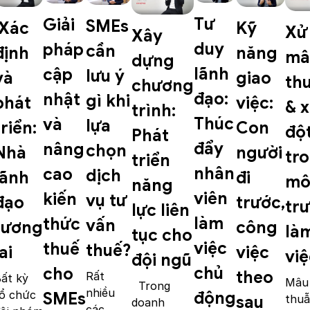
Tư
Giải
SMEs
Xác
Kỹ
Xử 
Xây
duy
pháp
cần
định
năng
mâ
dựng
lãnh
cập
lưu ý
và
giao
th
chương
đạo:
nhật
gì khi
phát
việc:
& 
trình:
Thúc
và
lựa
triển:
Con
độ
Phát
đẩy
nâng
chọn
Nhà
người
tr
triển
nhân
cao
dịch
lãnh
đi
mô
năng
viên
kiến
vụ tư
đạo
trước,
tr
lực liên
làm
thức
vấn
tương
công
là
tục cho
việc
thuế
thuế?
ai
việc
việ
đội ngũ
chủ
cho
theo
Rất
ất kỳ
Mâu
Trong
nhiều
ổ chức
động
SMEs
sau
thuẫ
doanh
các