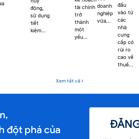
huy
ia
đầu
doanh
tài chính
động,
vào từ
nghiệp
trở
sử dụng
các
vừa…
thành
tiết
nhà
một
kiệm…
cung
yếu…
cấp có
rủi ro
cao về
thuế…
Xem tất cả
n,
ĐĂNG 
 đột phá của