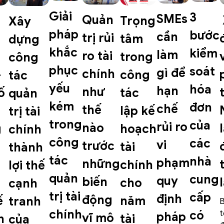
Giải
3
SMEs
Quản
Trọng
Xây
pháp
bước
cần
trị rủi
tâm
dựng
khắc
kiểm
làm
ro tài
trong
công
phục
soát
gì để
chính
công
–
tác
yếu
hóa
hạn
như
tác
ố
quản
kém
đơn
chế
thế
lập kế
trị tài
trong
của
rủi ro
nào
hoạch
g
chính
công
các
vi
trước
tài
thành
tác
nhà
phạm
những
chính
lợi thế
quản
cung
quy
biến
l
cho
g
cạnh
trị tài
cấp
định
động
năm
ế
tranh
B
chính
có
t
pháp
vĩ mô
tài
h
của