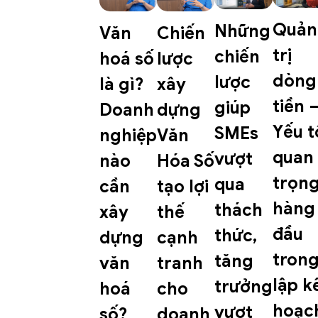
Quản
Những
Văn
Chiến
trị
chiến
hoá số
lược
dòng
lược
là gì?
xây
tiền 
giúp
Doanh
dựng
Yếu t
SMEs
nghiệp
Văn
quan
vượt
nào
Hóa Số
trọn
qua
cần
tạo lợi
hàng
thách
xây
thế
đầu
thức,
dựng
cạnh
tron
tăng
văn
tranh
lập k
trưởng
hoá
cho
hoạc
vượt
số?
doanh