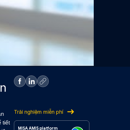
ên
Trải nghiệm miễn phí
àn
tiết
MISA AMIS platform