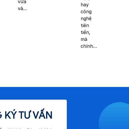
vừa
hay
và…
công
nghệ
tiên
tiến,
mà
chính…
KÝ TƯ VẤN