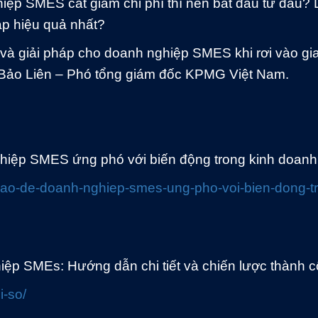
ệp SMES cắt giảm chi phí thì nên bắt đầu từ đâu? 
áp hiệu quả nhất?
và giải pháp cho doanh nghiệp SMES khi rơi vào gia
 Bảo Liên – Phó tổng giám đốc KPMG Việt Nam.
hiệp SMES ứng phó với biến động trong kinh doan
-nao-de-doanh-nghiep-smes-ung-pho-voi-bien-dong-t
hiệp SMEs: Hướng dẫn chi tiết và chiến lược thành 
i-so/