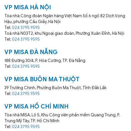
VP MISA HÀ NỘI
Tòa nhà Công đoàn Ngân hàng Việt Nam Số 6 ngõ 82 Dịch Vọng
Hậu, phường Cầu Giấy, Hà Nội
Tel:
024 3795 9595
Toà nhà N03T2, khu Ngoại giao đoàn, Phường Xuân Đỉnh, Hà Nội
Tel:
024 3795 9595
VP MISA ĐÀ NẴNG
188 Đường 30/4, P. Hòa Cường, TP. Đà Nẵng
Tel:
024 3795 9595
VP MISA BUÔN MA THUỘT
39 Trường Chinh, Phường Buôn Ma Thuột, Tỉnh Đắk Lắk
Tel:
024 3795 9595
VP MISA HỒ CHÍ MINH
Tòa nhà MISA, Lô 5, Khu Công viên phần mềm Quang Trung, P.
Trung Mỹ Tây, TP. Hồ Chí Minh
Tel:
024 3795 9595