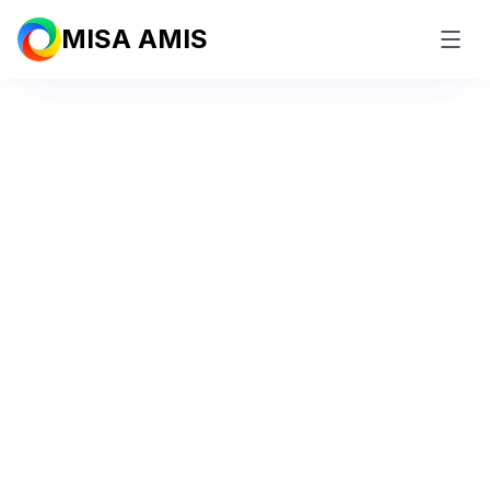
MISA AMIS
Phần mềm
AMIS kê khai thuế
TNCN
nhanh chóng,
tự động
Số hóa toàn bộ nghiệp vụ kê khai Thuế thu nhập cá
nhân của doanh nghiệp theo quy định nhà nước với
AI
Agent
Dùng thử miễn phí