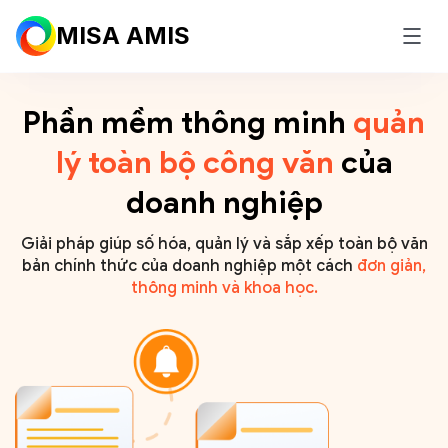
MISA AMIS
Tổng
Phần mềm thông minh
quản
quan
lý toàn bộ công văn
của
Bảng
doanh nghiệp
giá
Câu
Giải pháp giúp số hóa, quản lý và sắp xếp toàn bộ văn
chuyện
bản chính thức của doanh nghiệp một cách
đơn giản,
khách
thông minh và khoa học.
hàng
Tính
năng
mới
Mua