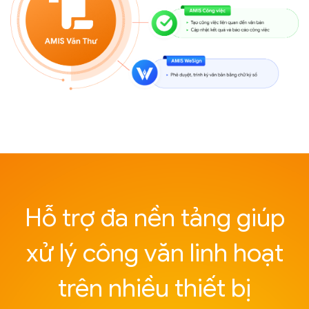
Hỗ trợ đa nền tảng giúp
xử lý công văn linh hoạt
trên nhiều thiết bị