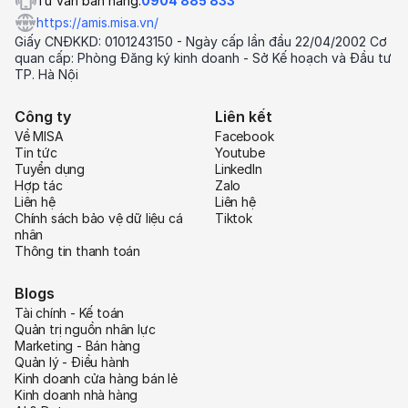
Tư vấn bán hàng:
0904 885 833
https://amis.misa.vn/
Giấy CNĐKKD: 0101243150 - Ngày cấp lần đầu 22/04/2002 Cơ
quan cấp: Phòng Đăng ký kinh doanh - Sở Kế hoạch và Đầu tư
TP. Hà Nội
Công ty
Liên kết
Về MISA
Facebook
Tin tức
Youtube
Tuyển dụng
LinkedIn
Hợp tác
Zalo
Liên hệ
Liên hệ
Chính sách bảo vệ dữ liệu cá
Tiktok
nhân
Thông tin thanh toán
Blogs
Tài chính - Kế toán
Quản trị nguồn nhân lực
Marketing - Bán hàng
Quản lý - Điều hành
Kinh doanh cửa hàng bán lẻ
Kinh doanh nhà hàng