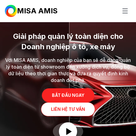
MISA AMIS
Giải pháp quản lý toàn diện cho
Doanh nghiệp ô tô,
xe máy
Với MISA AMIS, doanh nghiệp của bạn sẽ dễ dàng quản
lý toàn diện từ showroom đến xưởng dịch vụ, đồng bộ
dữ liệu theo thời gian thực và đưa ra quyết định kinh
doanh đột phá.
BẮT ĐẦU NGAY
LIÊN HỆ TƯ VẤN