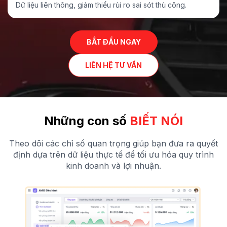
Dữ liệu liên thông, giảm thiểu rủi ro sai sót
thủ công
.
BẮT ĐẦU NGAY
LIÊN HỆ TƯ VẤN
Những con số
BIẾT NÓI
Theo dõi các chỉ số quan trọng giúp bạn đưa ra quyết
định dựa trên dữ liệu
thực tế để tối ưu hóa quy trình
kinh doanh và
lợi nhuận
.