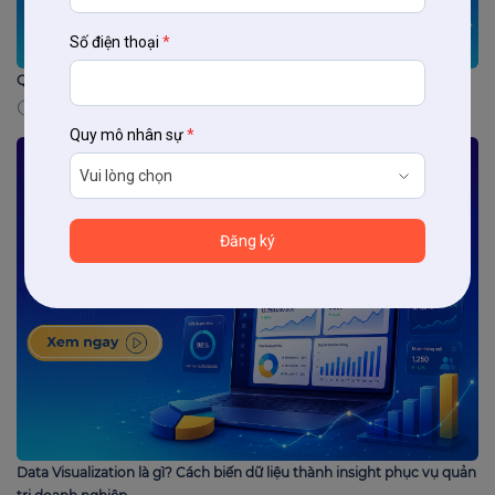
Số điện thoại
*
Quan hệ khách hàng là gì? Cách xây dựng và duy trì hiệu quả
09/07/2026
Quy mô nhân sự
*
Data Visualization là gì? Cách biến dữ liệu thành insight phục vụ quản