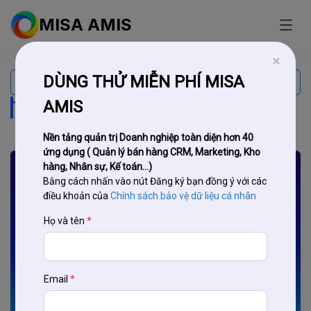
MISA AMIS
Search
DÙNG THỬ MIỄN PHÍ MISA
for:
Tổ chức bán hàng
AMIS
Nền tảng quản trị Doanh nghiệp toàn diện hơn 40
ứng dụng ( Quản lý bán hàng CRM, Marketing, Kho
hàng, Nhân sự, Kế toán...)
Bằng cách nhấn vào nút Đăng ký bạn đồng ý với các
điều khoản của
Chính sách bảo vệ dữ liệu cá nhân
Họ và tên
*
Email
*