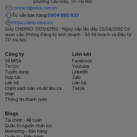
phường Cầu Giấy, TP. Hà Nội
contact@misa.com.vn
Tư vấn bán hàng:
0904 885 833
https://amis.misa.vn/
Giấy CNĐKKD: 0101243150 - Ngày cấp lần đầu 22/04/2002 Cơ
quan cấp: Phòng Đăng ký kinh doanh - Sở Kế hoạch và Đầu tư
TP. Hà Nội
Công ty
Liên kết
Về MISA
Facebook
Tin tức
Youtube
Tuyển dụng
LinkedIn
Hợp tác
Zalo
Liên hệ
Liên hệ
Chính sách bảo vệ dữ liệu cá
Tiktok
nhân
Thông tin thanh toán
Blogs
Tài chính - Kế toán
Quản trị nguồn nhân lực
Marketing - Bán hàng
Quản lý - Điều hành