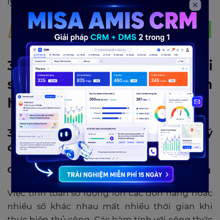
lý đơn hàng. Mời bạn tải tại đây!
3. Những ưu, nhược điểm khi
sử dụng file quản lý đơn
hàng bằng Excel
3.1. Ưu điểm khi sử dụng file quản lý
đơn hàng bằng Excel
Có thể đặt hàm tính cho file báo cáo đơn hàng
Việc tính toán số lượng lớn các đơn hàng hoặc
nhiều số khác nhau mất nhiều thời gian khi
thực hiện thủ công. Các hàm tính với công thức