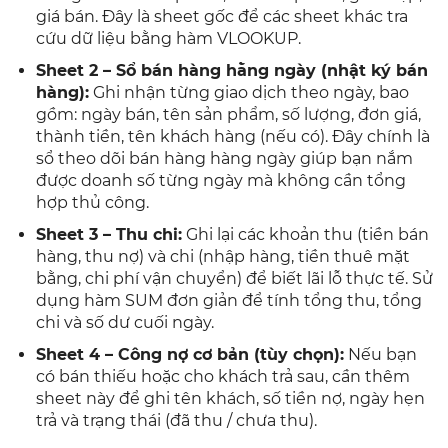
giá bán. Đây là sheet gốc để các sheet khác tra
cứu dữ liệu bằng hàm VLOOKUP.
Sheet 2 – Sổ bán hàng hằng ngày (nhật ký bán
hàng):
Ghi nhận từng giao dịch theo ngày, bao
gồm: ngày bán, tên sản phẩm, số lượng, đơn giá,
thành tiền, tên khách hàng (nếu có). Đây chính là
sổ theo dõi bán hàng hàng ngày giúp bạn nắm
được doanh số từng ngày mà không cần tổng
hợp thủ công.
Sheet 3 – Thu chi:
Ghi lại các khoản thu (tiền bán
hàng, thu nợ) và chi (nhập hàng, tiền thuê mặt
bằng, chi phí vận chuyển) để biết lãi lỗ thực tế. Sử
dụng hàm SUM đơn giản để tính tổng thu, tổng
chi và số dư cuối ngày.
Sheet 4 – Công nợ cơ bản (tùy chọn):
Nếu bạn
có bán thiếu hoặc cho khách trả sau, cần thêm
sheet này để ghi tên khách, số tiền nợ, ngày hẹn
trả và trạng thái (đã thu / chưa thu).