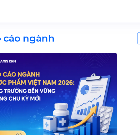
S
 cáo ngành
f