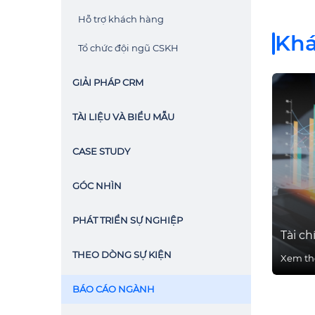
Hỗ trợ khách hàng
Kh
Tổ chức đội ngũ CSKH
GIẢI PHÁP CRM
TÀI LIỆU VÀ BIỂU MẪU
CASE STUDY
GÓC NHÌN
PHÁT TRIỂN SỰ NGHIỆP
Tài ch
THEO DÒNG SỰ KIỆN
Xem t
BÁO CÁO NGÀNH