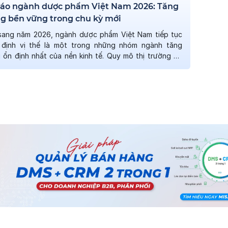
cáo ngành dược phẩm Việt Nam 2026: Tăng
g bền vững trong chu kỳ mới
sang năm 2026, ngành dược phẩm Việt Nam tiếp tục
 định vị thế là một trong những nhóm ngành tăng
 ổn định nhất của nền kinh tế. Quy mô thị trường đã
mốc 9 tỷ USD trong nửa đầu năm 2026 và được dự
n đích 10 tỷ USD vào […]