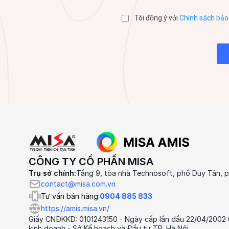
Tôi đồng ý với
Chính sách bảo 
CÔNG TY CỔ PHẦN MISA
Trụ sở chính:
Tầng 9, tòa nhà Technosoft, phố Duy Tân, p
contact@misa.com.vn
Tư vấn bán hàng:
0904 885 833
https://amis.misa.vn/
Giấy CNĐKKD: 0101243150 - Ngày cấp lần đầu 22/04/2002
kinh doanh - Sở Kế hoạch và Đầu tư TP. Hà Nội