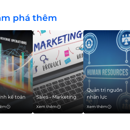
ám phá thêm
Quản trị nguồn
ính kế toán
Sales - Marketing
nhân lực
hêm
Xem thêm
Xem thêm