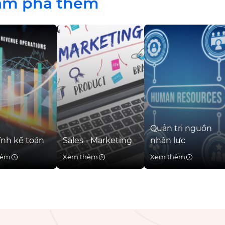
ám phá thêm
Quản trị nguồn
ính kế toán
Sales - Marketing
nhân lực
hêm
Xem thêm
Xem thêm