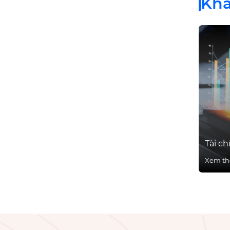
Kh
Tài ch
Xem t