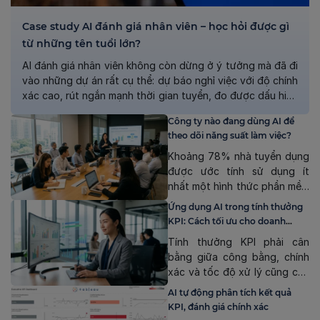
Case study AI đánh giá nhân viên – học hỏi được gì
từ những tên tuổi lớn?
AI đánh giá nhân viên không còn dừng ở ý tưởng mà đã đi
vào những dự án rất cụ thể: dự báo nghỉ việc với độ chính
xác cao, rút ngắn mạnh thời gian tuyển, đo được dấu hiệu
burnout hay nâng chất lượng quản lý dựa trên dữ liệu.
Công ty nào đang dùng AI để
Những Case study AI […]
theo dõi năng suất làm việc?
Khoảng 78% nhà tuyển dụng
được ước tính sử dụng ít
nhất một hình thức phần mềm
giám sát nhân viên vào năm
Ứng dụng AI trong tính thưởng
2026, theo khảo sát của
KPI: Cách tối ưu cho doanh
Digital.com và các dự báo từ
nghiệp
Tính thưởng KPI phải cân
Gartner. Câu hỏi nhiều người
bằng giữa công bằng, chính
đặt ra là: vậy những công ty
xác và tốc độ xử lý cũng cần
nào, trong những lĩnh vực
nhanh chóng. Ứng dụng AI
nào đang ứng dụng […]
AI tự động phân tích kết quả
trong tính thưởng KPI có thể
KPI, đánh giá chính xác
hỗ trợ doanh nghiệp thực