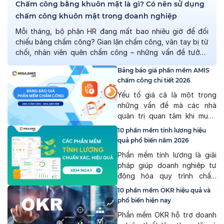
Chấm công bằng khuôn mặt là gì? Có nên sử dụng
chấm công khuôn mặt trong doanh nghiệp
Mỗi tháng, bộ phận HR đang mất bao nhiêu giờ để đối
chiếu bảng chấm công? Gian lận chấm công, vân tay bị từ
chối, nhân viên quên chấm công – những vấn đề tưởng
nhỏ nhưng cộng dồn lại có thể gây sai lệch hàng chục
Bảng báo giá phần mềm AMIS
triệu đồng tiền lương mỗi năm. Đó là […]
chấm công chi tiết 2026
Yếu tố giá cả là một trong
những vấn đề mà các nhà
quản trị quan tâm khi muốn
chuyển đổi số phòng Nhân
10 phần mềm tính lương hiệu
sự. Có những yếu tố nào ảnh
quả phổ biến năm 2026
hưởng đến giá cả của phần
Phần mềm tính lương là giải
mềm chấm công? Đâu là mức
pháp giúp doanh nghiệp tự
giá phù hợp với công ty bạn?
động hóa quy trình chấm
MISA AMIS sẽ giải đáp […]
công, tính lương, bảo hiểm xã
10 phần mềm OKR hiệu quả và
hội và thuế thu nhập cá nhân,
phổ biến hiện nay
từ đó giảm sai sót, tiết kiệm
Phần mềm OKR hỗ trợ doanh
thời gian và đảm bảo tuân