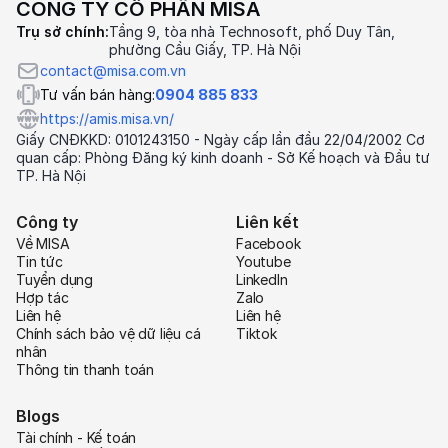
CÔNG TY CỔ PHẦN MISA
Trụ sở chính:
Tầng 9, tòa nhà Technosoft, phố Duy Tân,
phường Cầu Giấy, TP. Hà Nội
contact@misa.com.vn
Tư vấn bán hàng:
0904 885 833
https://amis.misa.vn/
Giấy CNĐKKD: 0101243150 - Ngày cấp lần đầu 22/04/2002 Cơ
quan cấp: Phòng Đăng ký kinh doanh - Sở Kế hoạch và Đầu tư
TP. Hà Nội
Công ty
Liên kết
Về MISA
Facebook
Tin tức
Youtube
Tuyển dụng
LinkedIn
Hợp tác
Zalo
Liên hệ
Liên hệ
Chính sách bảo vệ dữ liệu cá
Tiktok
nhân
Thông tin thanh toán
Blogs
Tài chính - Kế toán