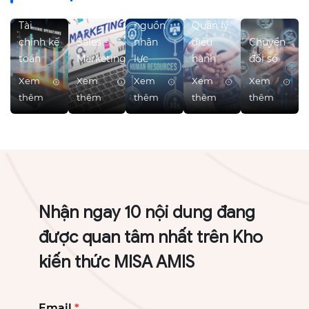
Quản trị
Tài
nguồn
Quản lý
chính kế
Sales -
nhân
điều
Chuyển
toán
Marketing
lực
hành
đổi số
Xem
Xem
Xem
Xem
Xem
thêm
thêm
thêm
thêm
thêm
Nhận ngay 10 nội dung đang
được quan tâm nhất trên Kho
kiến thức MISA AMIS
Email
*