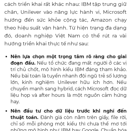
cách triển khai rất khác nhau: IBM tập trung giữ
chân, Unilever vào năng lực hành vi, Microsoft
hướng đến sức khỏe cộng tác, Amazon chạy
theo hiệu suất vận hành. Từ hiện trạng đa dạng
đó, doanh nghiệp Việt Nam có thể rút ra vài
hướng triển khai thực tế như sau:
Nên lựa chọn một trọng tâm rõ ràng cho giai
đoạn đầu.
Nếu tổ chức đang mất người ở các vị
trí chủ chốt, mô hình kiểu IBM đáng tham khảo.
Nếu bài toán là tuyển nhanh đội ngũ trẻ số lượng
lớn, kinh nghiệm Unilever hữu ích hơn. Nếu
chuyển mạnh sang hybrid, cách Microsoft đọc dữ
liệu họp và after hours là một nguồn cảm hứng
hay.
Nên đầu tư cho dữ liệu trước khi nghĩ đến
thuật toán.
Đánh giá còn nằm trên giấy, file rời,
chỉ số mỗi phòng một kiểu thì chưa thể mơ tới
những mô hình như IBM hay Google. Chuẩn hóa