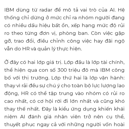
IBM dùng từ radar để mô tả vai trò của AI. Hệ
thống chỉ dừng ở mức chỉ ra nhóm người đang
có nhiều dấu hiệu bất ổn, xếp hạng mức độ rủi
ro theo từng đơn vị, phòng ban. Còn việc gặp
gỡ, trao đổi, điều chỉnh công việc hay đãi ngộ
vẫn do HR và quản lý thực hiện.
Ở đây có hai lớp giá trị. Lớp đầu là lớp tài chính,
thể hiện qua con số 300 triệu đô mà IBM công
bố với thị trường. Lớp thứ hai là lớp vận hành:
thay vì rải đều sự chú ý cho toàn bộ lực lượng lao
động, HR có thể tập trung vào nhóm có rủi ro
cao nhất, có cơ hội rời đi lớn nhất và cũng khó
thay thế nhất. Đây là kiểu ứng dụng khiến khái
niệm AI đánh giá nhân viên trở nên cụ thể,
thuyết phục ngay cả với những người vốn hoài