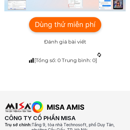
Dùng thử miễn phí
Đánh giá bài viết
[Tổng số:
0
Trung bình:
0
]
CÔNG TY CỔ PHẦN MISA
Trụ sở chính:
Tầng 9, tòa nhà Technosoft, phố Duy Tân,
phường Cầu Giấy, TP. Hà Nội