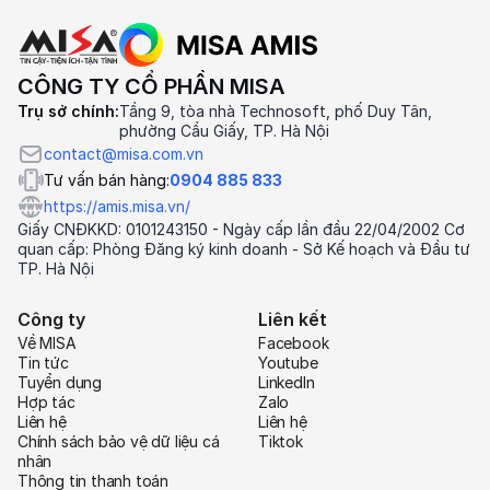
CÔNG TY CỔ PHẦN MISA
Trụ sở chính:
Tầng 9, tòa nhà Technosoft, phố Duy Tân,
phường Cầu Giấy, TP. Hà Nội
contact@misa.com.vn
Tư vấn bán hàng:
0904 885 833
https://amis.misa.vn/
Giấy CNĐKKD: 0101243150 - Ngày cấp lần đầu 22/04/2002 Cơ
quan cấp: Phòng Đăng ký kinh doanh - Sở Kế hoạch và Đầu tư
TP. Hà Nội
Công ty
Liên kết
Về MISA
Facebook
Tin tức
Youtube
Tuyển dụng
LinkedIn
Hợp tác
Zalo
Liên hệ
Liên hệ
Chính sách bảo vệ dữ liệu cá
Tiktok
nhân
Thông tin thanh toán