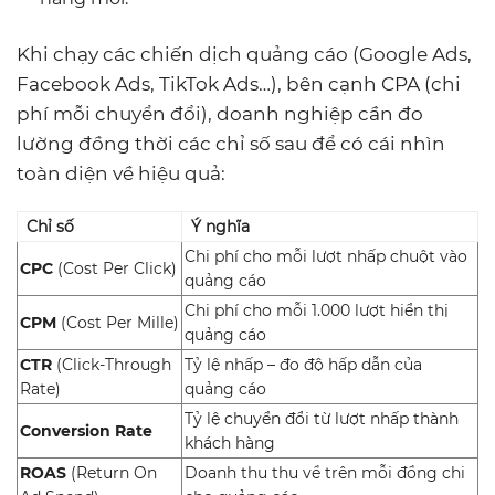
Khi chạy các chiến dịch quảng cáo (Google Ads,
Facebook Ads, TikTok Ads…), bên cạnh CPA (chi
phí mỗi chuyển đổi), doanh nghiệp cần đo
lường đồng thời các chỉ số sau để có cái nhìn
toàn diện về hiệu quả:
Chỉ số
Ý nghĩa
Chi phí cho mỗi lượt nhấp chuột vào
CPC
(Cost Per Click)
quảng cáo
Chi phí cho mỗi 1.000 lượt hiển thị
CPM
(Cost Per Mille)
quảng cáo
CTR
(Click-Through
Tỷ lệ nhấp – đo độ hấp dẫn của
Rate)
quảng cáo
Tỷ lệ chuyển đổi từ lượt nhấp thành
Conversion Rate
khách hàng
ROAS
(Return On
Doanh thu thu về trên mỗi đồng chi