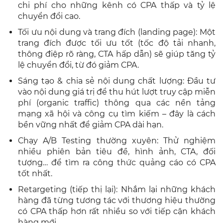
chi phí cho những kênh có CPA thấp và tỷ lệ
chuyển đổi cao.
Tối ưu nội dung và trang đích (landing page): Một
trang đích được tối ưu tốt (tốc độ tải nhanh,
thông điệp rõ ràng, CTA hấp dẫn) sẽ giúp tăng tỷ
lệ chuyển đổi, từ đó giảm CPA.
Sáng tạo & chia sẻ nội dung chất lượng: Đầu tư
vào nội dung giá trị để thu hút lượt truy cập miễn
phí (organic traffic) thông qua các nền tảng
mạng xã hội và công cụ tìm kiếm – đây là cách
bền vững nhất để giảm CPA dài hạn.
Chạy A/B Testing thường xuyên: Thử nghiệm
nhiều phiên bản tiêu đề, hình ảnh, CTA, đối
tượng… để tìm ra công thức quảng cáo có CPA
tốt nhất.
Retargeting (tiếp thị lại): Nhắm lại những khách
hàng đã từng tương tác với thương hiệu thường
có CPA thấp hơn rất nhiều so với tiếp cận khách
hàng mới.