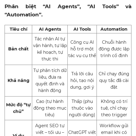
Phân biệt “AI Agents”, “AI Tools” và
“Automation”.
Tiêu chí
AI Agents
AI Tools
Automation
Tác nhân AI tự
Công cụ AI
Chuỗi hành
vận hành, tự lập
Bản chất
hỗ trợ một
động được lập
kế hoạch, tự
tác vụ cụ thể
trình cố định
thực thi
Tự phân tích dữ
Trả lời câu
Chỉ chạy đúng
liệu, đưa ra
Khả năng
hỏi, tạo nội
quy tắc đã cài
quyết định và
dung, gợi ý
đặt
hành động
Cao (tự hành
Thấp (phụ
Không có trí
Mức độ “tự
động theo mục
thuộc vào
tuệ, chỉ chạy
chủ”
tiêu)
người dùng)
theo trigger
Agent SEO tự
Workflow gửi
viết – tối ưu –
ChatGPT viết
email khi có
Ví dụ