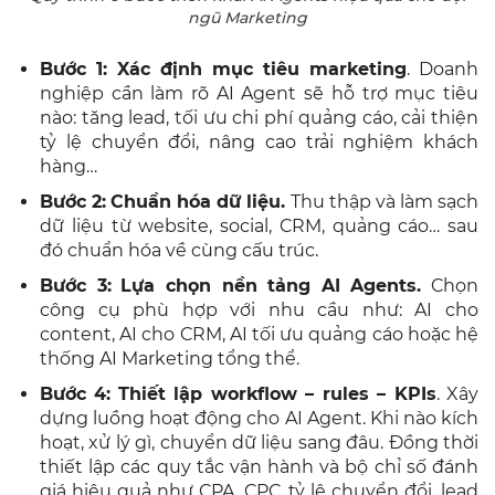
ngũ Marketing
Bước 1: Xác định mục tiêu marketing
.
Doanh
nghiệp cần làm rõ AI Agent sẽ hỗ trợ mục tiêu
nào: tăng lead, tối ưu chi phí quảng cáo, cải thiện
tỷ lệ chuyển đổi, nâng cao trải nghiệm khách
hàng…
Bước 2:
Chuẩn hóa dữ liệu.
Thu thập và làm sạch
dữ liệu từ website, social, CRM, quảng cáo… sau
đó chuẩn hóa về cùng cấu trúc.
Bước 3:
Lựa chọn nền tảng AI Agents.
Chọn
công cụ phù hợp với nhu cầu như: AI cho
content, AI cho CRM, AI tối ưu quảng cáo hoặc hệ
thống AI Marketing tổng thể.
Bước 4:
Thiết lập workflow – rules – KPIs
. Xây
dựng luồng hoạt động cho AI Agent. Khi nào kích
hoạt, xử lý gì, chuyển dữ liệu sang đâu. Đồng thời
thiết lập các quy tắc vận hành và bộ chỉ số đánh
giá hiệu quả như CPA, CPC, tỷ lệ chuyển đổi, lead