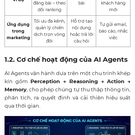
đăng bài – theo
bài
khách hàng
dõi ranking
mới
Tối ưu đa kênh,
Hỗ trợ tạo
Ứng dụng
Tự gửi email,
quản lý chiến
nội dung
trong
báo cáo, nhắc
dịch trọn vòng
hoặc trả lời
marketing
việc
đời
câu hỏi
1.2. Cơ chế hoạt động của AI Agents
AI Agents vận hành dựa trên một chu trình khép
kín gồm
Perception → Reasoning → Action →
Memory
, cho phép chúng tự thu thập thông tin,
phân tích, ra quyết định và cải thiện hiệu suất
qua thời gian.