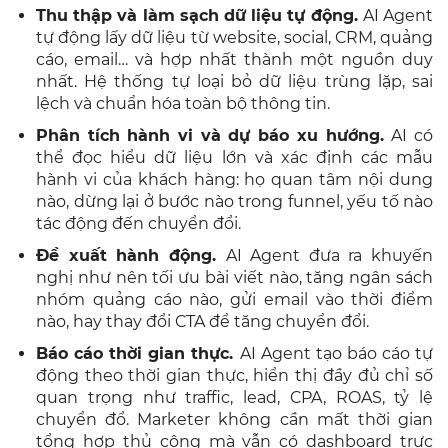
Thu thập và làm sạch dữ liệu tự động.
AI Agent
tự động lấy dữ liệu từ website, social, CRM, quảng
cáo, email… và hợp nhất thành một nguồn duy
nhất. Hệ thống tự loại bỏ dữ liệu trùng lặp, sai
lệch và chuẩn hóa toàn bộ thông tin.
Phân tích hành vi và dự báo xu hướng.
AI có
thể đọc hiểu dữ liệu lớn và xác định các mẫu
hành vi của khách hàng: họ quan tâm nội dung
nào, dừng lại ở bước nào trong funnel, yếu tố nào
tác động đến chuyển đổi.
Đề xuất hành động.
AI Agent đưa ra khuyến
nghị như nên tối ưu bài viết nào, tăng ngân sách
nhóm quảng cáo nào, gửi email vào thời điểm
nào, hay thay đổi CTA để tăng chuyển đổi.
Báo cáo thời gian thực.
AI Agent tạo báo cáo tự
động theo thời gian thực, hiển thị đầy đủ chỉ số
quan trọng như traffic, lead, CPA, ROAS, tỷ lệ
chuyển đổ. Marketer không cần mất thời gian
tổng hợp thủ công mà vẫn có dashboard trực