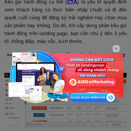
CTA
Kêu gọi hành động cụ thể (
) là yếu tố quyết định
xem khách hàng có thực hiện nhấp chuột và đi đến
quyết cuối cùng để đăng ký trải nghiệm hay chọn mua
sản phẩm hay không. Do đó, khi xây dựng phần kêu gọi
hành động trên landing page, bạn cần chú ý đến 3 yếu
tố: thông điệp, màu sắc, kích thước.
>> Đọc thêm:
Hướng dẫn viết tối ưu CTA tăng
tỷ lệ chuyển đổi