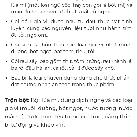
lúa mì (một loại ngũ cốc, hay còn gọi là bột mì) và
màu được tạo nên từ chiết xuất củ nghệ.
Gói dầu gia vị: được nấu từ dầu thực vật tinh
luyện cùng các nguyên liệu tươi như hành tím,
ớt, tỏi, ngò om…
Gói súp: là hỗn hợp các loại gia vị như muối,
đường, bột ngọt, bột tôm, tiêu, tỏi…
Gói rau sấy: bao gồm thịt, tôm, trứng, rau (hành lá,
ba rô, đậu hà lan, cà rốt, cải…) được sấy khô.
Bao bì: là loại chuyên dụng dùng cho thực phẩm,
đạt chứng nhận an toàn trong thực phẩm.
Trộn bột:
Bột lúa mì, dung dịch nghệ và các loại
gia vị (muối, đường, bột ngọt, nước tương, nước
mắm…) được trộn đều trong cối trộn, bằng thiết
bị tự động và khép kín.