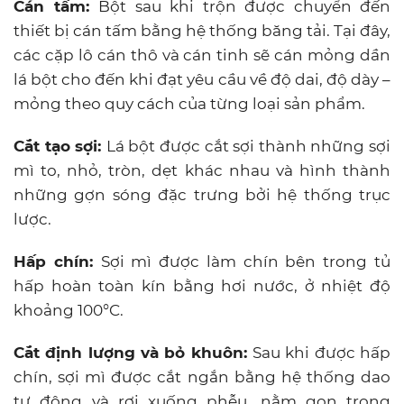
Cán tấm:
Bột sau khi trộn được chuyển đến
thiết bị cán tấm bằng hệ thống băng tải. Tại đây,
các cặp lô cán thô và cán tinh sẽ cán mỏng dần
lá bột cho đến khi đạt yêu cầu về độ dai, độ dày –
mỏng theo quy cách của từng loại sản phẩm.
Cắt tạo sợi:
Lá bột được cắt sợi thành những sợi
mì to, nhỏ, tròn, dẹt khác nhau và hình thành
những gợn sóng đặc trưng bởi hệ thống trục
lược.
Hấp chín:
Sợi mì được làm chín bên trong tủ
hấp hoàn toàn kín bằng hơi nước, ở nhiệt độ
khoảng 100°C.
Cắt định lượng và bỏ khuôn:
Sau khi được hấp
chín, sợi mì được cắt ngắn bằng hệ thống dao
tự động và rơi xuống phễu, nằm gọn trong