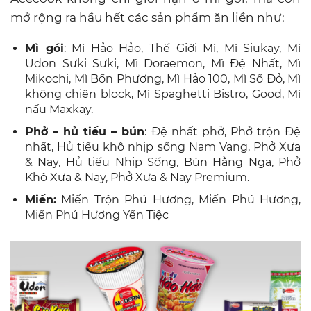
mở rộng ra hầu hết các sản phẩm ăn liền như:
Mì gói
: Mì Hảo Hảo, Thế Giới Mì, Mì Siukay, Mì
Udon Sưki Sưki, Mì Doraemon, Mì Đệ Nhất, Mì
Mikochi, Mì Bốn Phương, Mì Hảo 100, Mì Số Đỏ, Mì
không chiên block, Mì Spaghetti Bistro, Good, Mì
nấu Maxkay.
Phở – hủ tiếu – bún
: Đệ nhất phở, Phở trộn Đệ
nhất, Hủ tiếu khô nhịp sống Nam Vang, Phở Xưa
& Nay, Hủ tiếu Nhịp Sống, Bún Hằng Nga, Phở
Khô Xưa & Nay, Phở Xưa & Nay Premium.
Miến:
Miến Trộn Phú Hương, Miến Phú Hương,
Miến Phú Hương Yến Tiệc