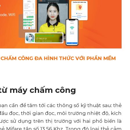
Ý CHẤM CÔNG ĐA HÌNH THỨC VỚI PHẦN MỀM
ẻ từ máy chấm công
n cần để tâm tới các thông số kỹ thuật sau: thẻ
ầu đọc, thời gian đọc, môi trường nhiệt độ, kích
c sử dụng trên thị trường với hai phổ biến là
ẻ Mifare tần số 13,56 Khz. Trong đó loại thẻ cảm