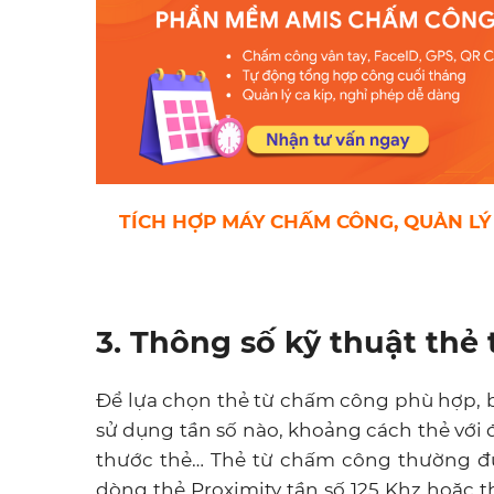
TÍCH HỢP MÁY CHẤM CÔNG, QUẢN L
3. Thông số kỹ thuật th
Để lựa chọn thẻ từ chấm công phù hợp, bạ
sử dụng tần số nào, khoảng cách thẻ với đ
thước thẻ…
Thẻ từ chấm công thường đượ
dòng thẻ Proximity tần số 125 Khz hoặc th