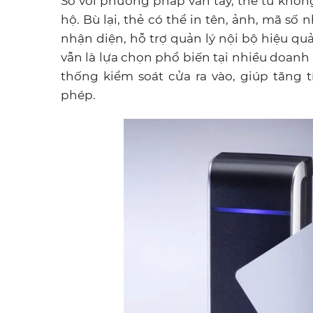
So với phương pháp vân tay, thẻ từ khô
hộ. Bù lại, thẻ có thể in tên, ảnh, mã s
nhận diện, hỗ trợ quản lý nội bộ hiệu quả
vẫn là lựa chọn phổ biến tại nhiều doanh 
thống kiểm soát cửa ra vào, giúp tăng t
phép.