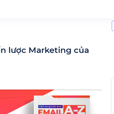
S
f
iến lược Marketing của