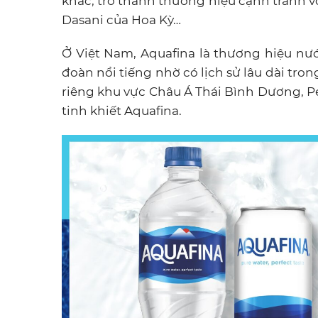
khác, trở thành thương hiệu cạnh tranh v
Dasani của Hoa Kỳ…
Ở Việt Nam, Aquafina là thương hiệu nướ
đoàn nổi tiếng nhờ có lịch sử lâu dài tro
riêng khu vực Châu Á Thái Bình Dương, Pe
tinh khiết Aquafina.