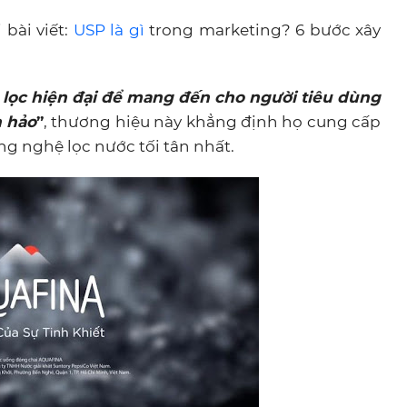
 bài viết
:
USP là gì
trong marketing? 6 bước xây
h lọc hiện đại để mang đến cho người tiêu dùng
n hảo
”
, thương hiệu này khẳng định họ cung cấp
ng nghệ lọc nước tối tân nhất.