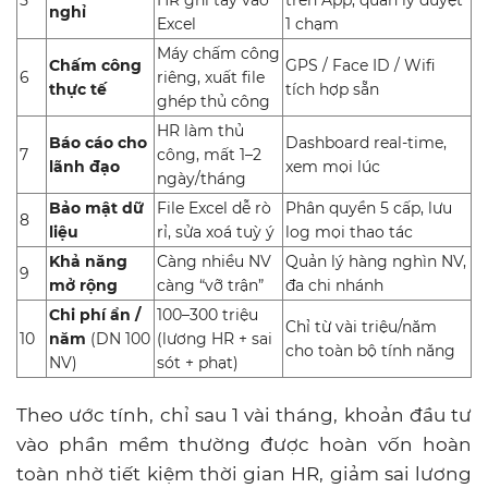
nghỉ
Excel
1 chạm
Máy chấm công
Chấm công
GPS / Face ID / Wifi
6
riêng, xuất file
thực tế
tích hợp sẵn
ghép thủ công
HR làm thủ
Báo cáo cho
Dashboard real-time,
7
công, mất 1–2
lãnh đạo
xem mọi lúc
ngày/tháng
Bảo mật dữ
File Excel dễ rò
Phân quyền 5 cấp, lưu
8
liệu
rỉ, sửa xoá tuỳ ý
log mọi thao tác
Khả năng
Càng nhiều NV
Quản lý hàng nghìn NV,
9
mở rộng
càng “vỡ trận”
đa chi nhánh
Chi phí ẩn /
100–300 triệu
Chỉ từ vài triệu/năm
10
năm
(DN 100
(lương HR + sai
cho toàn bộ tính năng
NV)
sót + phạt)
Theo ước tính, chỉ sau 1 vài tháng, khoản đầu tư
vào phần mềm thường được hoàn vốn hoàn
toàn nhờ tiết kiệm thời gian HR, giảm sai lương