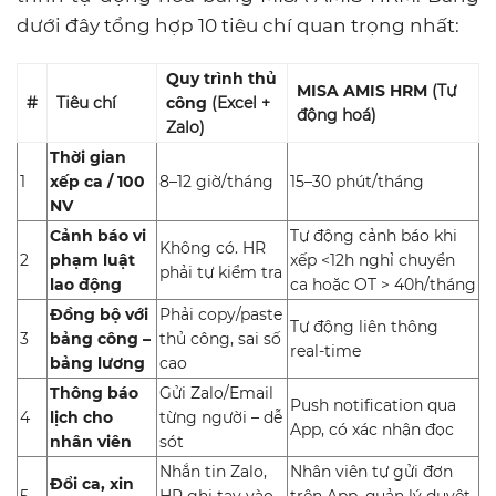
dưới đây tổng hợp 10 tiêu chí quan trọng nhất:
Quy trình thủ
MISA AMIS HRM
(Tự
#
Tiêu chí
công
(Excel +
động hoá)
Zalo)
Thời gian
1
xếp ca / 100
8–12 giờ/tháng
15–30 phút/tháng
NV
Cảnh báo vi
Tự động cảnh báo khi
Không có. HR
2
phạm luật
xếp <12h nghỉ chuyển
phải tự kiểm tra
lao động
ca hoặc OT > 40h/tháng
Đồng bộ với
Phải copy/paste
Tự động liên thông
3
bảng công –
thủ công, sai số
real-time
bảng lương
cao
Thông báo
Gửi Zalo/Email
Push notification qua
4
lịch cho
từng người – dễ
App, có xác nhận đọc
nhân viên
sót
Nhắn tin Zalo,
Nhân viên tự gửi đơn
Đổi ca, xin
5
HR ghi tay vào
trên App, quản lý duyệt