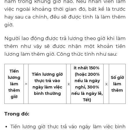
nằm trong khung giờ nào. Nếu nhân viên làm
việc ngoài khoảng thời gian đó, bất kể là trước
hay sau ca chính, đều sẽ được tính là làm thêm
giờ.
Người lao động được trả lương theo giờ khi làm
thêm như vậy sẽ được nhận một khoản tiền
lương làm thêm giờ. Công thức tính như sau:
ít nhất 150%
Tiền
Tiền lương giờ
(hoặc 200%
lương
Số giờ
thực trả vào
nếu là ngày
làm
=
x
x
làm
ngày làm việc
nghỉ, 300%
thêm
thêm
bình thường
nếu là ngày lễ,
giờ
Tết)
Trong đó:
Tiền lương giờ thực trả vào ngày làm việc bình