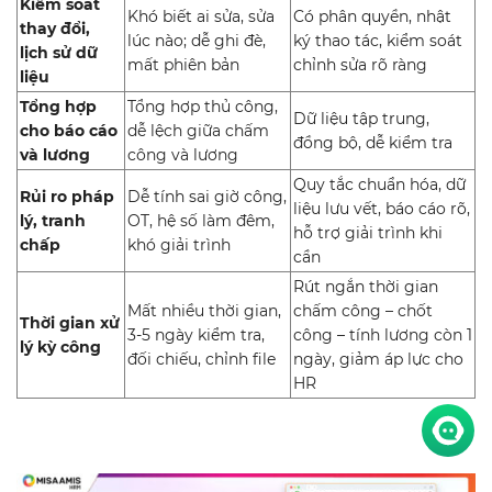
Kiểm soát
Khó biết ai sửa, sửa
Có phân quyền, nhật
thay đổi,
lúc nào; dễ ghi đè,
ký thao tác, kiểm soát
lịch sử dữ
mất phiên bản
chỉnh sửa rõ ràng
liệu
Tổng hợp
Tổng hợp thủ công,
Dữ liệu tập trung,
cho báo cáo
dễ lệch giữa chấm
đồng bộ, dễ kiểm tra
và lương
công và lương
Quy tắc chuẩn hóa, dữ
Rủi ro pháp
Dễ tính sai giờ công,
liệu lưu vết, báo cáo rõ,
lý, tranh
OT, hệ số làm đêm,
hỗ trợ giải trình khi
chấp
khó giải trình
cần
Rút ngắn thời gian
Mất nhiều thời gian,
chấm công – chốt
Thời gian xử
3-5 ngày kiểm tra,
công – tính lương còn 1
lý kỳ công
đối chiếu, chỉnh file
ngày, giảm áp lực cho
HR