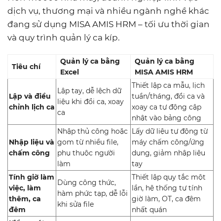
dịch vụ, thương mại và nhiều ngành nghề khác
đang sử dụng MISA AMIS HRM – tối ưu thời gian
và quy trình quản lý ca kíp.
Quản lý ca bằng
Quản lý ca bằng
Tiêu chí
Excel
MISA AMIS HRM
Thiết lập ca mẫu, lịch
Lập tay, dễ lệch dữ
Lập và điều
tuần/tháng, đổi ca và
liệu khi đổi ca, xoay
chỉnh lịch ca
xoay ca tự động cập
ca
nhật vào bảng công
Nhập thủ công hoặc
Lấy dữ liệu tự động từ
Nhập liệu và
gom từ nhiều file,
máy chấm công/ứng
chấm công
phụ thuộc người
dụng, giảm nhập liệu
làm
tay
Tính giờ làm
Thiết lập quy tắc một
Dùng công thức,
việc, làm
lần, hệ thống tự tính
hàm phức tạp, dễ lỗi
thêm, ca
giờ làm, OT, ca đêm
khi sửa file
đêm
nhất quán