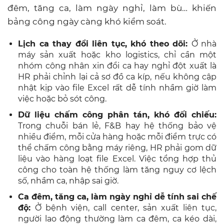
đêm, tăng ca, làm ngày nghỉ, làm bù… khiến
bảng công ngày càng khó kiểm soát.
Lịch ca thay đổi liên tục, khó theo dõi:
Ở nhà
máy sản xuất hoặc kho logistics, chỉ cần một
nhóm công nhân xin đổi ca hay nghỉ đột xuất là
HR phải chỉnh lại cả sơ đồ ca kíp, nếu không cập
nhật kịp vào file Excel rất dễ tính nhầm giờ làm
việc hoặc bỏ sót công.
Dữ liệu chấm công phân tán, khó đối chiếu:
Trong chuỗi bán lẻ, F&B hay hệ thống bảo vệ
nhiều điểm, mỗi cửa hàng hoặc mỗi điểm trực có
thể chấm công bằng máy riêng, HR phải gom dữ
liệu vào hàng loạt file Excel. Việc tổng hợp thủ
công cho toàn hệ thống làm tăng nguy cơ lệch
số, nhầm ca, nhập sai giờ.
Ca đêm, tăng ca, làm ngày nghỉ dễ tính sai chế
độ:
Ở bệnh viện, call center, sản xuất liên tục,
người lao động thường làm ca đêm, ca kéo dài,