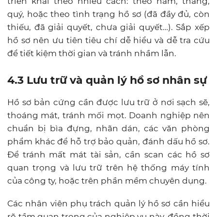
triển khai theo nhiều cách: theo năm, tháng,
quý, hoặc theo tình trạng hồ sơ (đã đầy đủ, còn
thiếu, đã giải quyết, chưa giải quyết…). Sắp xếp
hồ sơ nên ưu tiên tiêu chí dễ hiểu và dễ tra cứu
để tiết kiệm thời gian và tránh nhầm lẫn.
4.3 Lưu trữ và quản lý hồ sơ nhân sự
Hồ sơ bản cứng cần được lưu trữ ở nơi sạch sẽ,
thoáng mát, tránh mối mọt. Doanh nghiệp nên
chuẩn bị bìa đựng, nhãn dán, các văn phòng
phẩm khác để hỗ trợ bảo quản, đánh dấu hồ sơ.
Để tránh mất mát tài sản, cần scan các hồ sơ
quan trọng và lưu trữ trên hệ thống máy tính
của công ty, hoặc trên phần mềm chuyên dụng.
Các nhân viên phụ trách quản lý hồ sơ cần hiểu
rõ tầm quan trọng của nghiệp vụ này, đồng thời