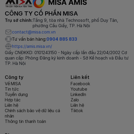
CÔNG TY CỔ PHẦN MISA
Trụ sở chính:
Tầng 9, tòa nhà Technosoft, phố Duy Tân,
phường Cầu Giấy, TP. Hà Nội
contact@misa.com.vn
Tư vấn bán hàng:
0904 885 833
https://amis.misa.vn/
Giấy CNĐKKD: 0101243150 - Ngày cấp lần đầu 22/04/2002 Cơ
quan cấp: Phòng Đăng ký kinh doanh - Sở Kế hoạch và Đầu tư
TP. Hà Nội
Công ty
Liên kết
Về MISA
Facebook
Tin tức
Youtube
Tuyển dụng
LinkedIn
Hợp tác
Zalo
Liên hệ
Liên hệ
Chính sách bảo vệ dữ liệu cá
Tiktok
nhân
Thông tin thanh toán