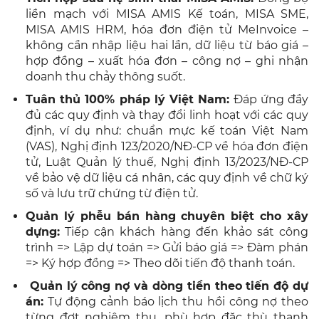
liền mạch với MISA AMIS Kế toán, MISA SME,
MISA AMIS HRM, hóa đơn điện tử MeInvoice –
không cần nhập liệu hai lần, dữ liệu từ báo giá –
hợp đồng – xuất hóa đơn – công nợ – ghi nhận
doanh thu chảy thông suốt.
Tuân thủ 100% pháp lý Việt Nam:
Đáp ứng đầy
đủ các quy định và thay đổi linh hoạt với các quy
định, ví dụ như
: chuẩn mực kế toán Việt Nam
(VAS), Nghị định 123/2020/NĐ-CP về hóa đơn điện
tử, Luật Quản lý thuế, Nghị định 13/2023/NĐ-CP
về bảo vệ dữ liệu cá nhân, các quy định về chữ ký
số và lưu trữ chứng từ điện tử.
Quản lý phễu bán hàng chuyên biệt cho xây
dựng:
Tiếp cận khách hàng đến khảo sát công
trình => Lập dự toán => Gửi báo giá => Đàm phán
=> Ký hợp đồng => Theo dõi tiến độ thanh toán.
Quản lý công nợ và dòng tiền theo tiến độ dự
án:
Tự động cảnh báo lịch thu hồi công nợ theo
từng đợt nghiệm thu, phù hợp đặc thù thanh