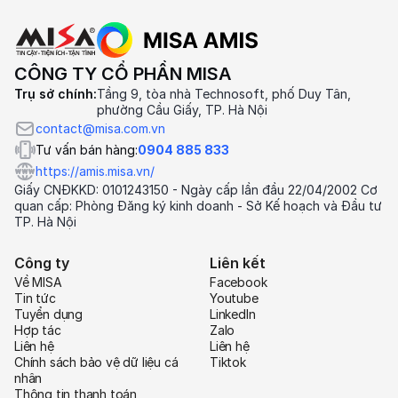
CÔNG TY CỔ PHẦN MISA
Trụ sở chính:
Tầng 9, tòa nhà Technosoft, phố Duy Tân,
phường Cầu Giấy, TP. Hà Nội
contact@misa.com.vn
Tư vấn bán hàng:
0904 885 833
https://amis.misa.vn/
Giấy CNĐKKD: 0101243150 - Ngày cấp lần đầu 22/04/2002 Cơ
quan cấp: Phòng Đăng ký kinh doanh - Sở Kế hoạch và Đầu tư
TP. Hà Nội
Công ty
Liên kết
Về MISA
Facebook
Tin tức
Youtube
Tuyển dụng
LinkedIn
Hợp tác
Zalo
Liên hệ
Liên hệ
Chính sách bảo vệ dữ liệu cá
Tiktok
nhân
Thông tin thanh toán