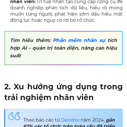
nhân viên:
Trí tuệ nhân tạo cung cấp công cụ để
doanh nghiệp phân tích dữ liệu, hiểu rõ mong
muốn từng người, phát hiện sớm dấu hiệu mất
động lực hoặc nguy cơ rời bỏ tổ chức.
Tìm hiểu thêm:
Phần mềm nhân sự
tích
hợp AI – quản trị toàn diện, nâng cao hiệu
suất
2. Xu hướng ứng dụng trong
trải nghiệm nhân viên
Theo báo cáo từ
Deloitte
năm 2024,
gần
62% các tổ chức trên toàn cầu đã triển