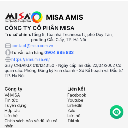
CÔNG TY CỔ PHẦN MISA
Trụ sở chính:
Tầng 9, tòa nhà Technosoft, phố Duy Tân,
phường Cầu Giấy, TP. Hà Nội
contact@misa.com.vn
Tư vấn bán hàng:
0904 885 833
https://amis.misa.vn/
Giấy CNĐKKD: 0101243150 - Ngày cấp lần đầu 22/04/2002 Cơ
quan cấp: Phòng Đăng ký kinh doanh - Sở Kế hoạch và Đầu tư
TP. Hà Nội
Công ty
Liên kết
Về MISA
Facebook
Tin tức
Youtube
Tuyển dụng
LinkedIn
Hợp tác
Zalo
Liên hệ
Liên hệ
Chính sách bảo vệ dữ liệu cá
Tiktok
nhân