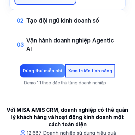
Tạo đội ngũ kinh doanh số
02
Khởi tạo nhân viên kinh doanh số 24/7 –
Vận hành doanh nghiệp Agentic
chủ động tư vấn, chăm sóc khách hàng &
03
AI
hỗ trợ nội bộ dựa trên tri thức doanh nghiệp
& dữ liệu CRM
Theo dõi hiệu suất của từng nhân viên kinh
doanh số và tối ưu hóa liên tục
Dùng thử miễn phí
Xem trước tính năng
Tạo ngay
Demo 1:1 theo đặc thù từng doanh nghiệp
Thiết lập ngay
Với MISA AMIS CRM, doanh nghiệp có thể quản
lý khách hàng và hoạt động
kinh doanh một
cách toàn diện
12.687 Doanh nghiệp sử dụng hiệu quả