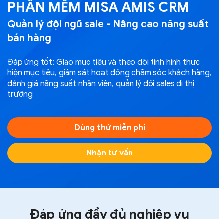
PHẦN MỀM MISA AMIS CRM
Quản lý đội ngũ sale - Nâng cao năng suất
bán hàng
Đáp ứng tốt: Giao mục tiêu và theo dõi tình hình thực
hiện mục tiêu, giám sát hoạt động chăm sóc khách hàng,
đánh giá năng suất nhân viên, quản lý đội sales đi thị
trường
Dùng thử miễn phí
Nhận tư vấn
Đáp ứng đầy đủ nghiệp vụ