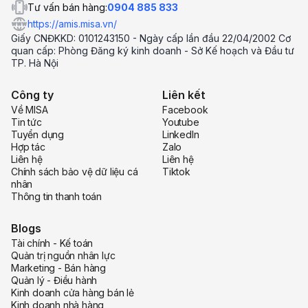
Tư vấn bán hàng:
0904 885 833
https://amis.misa.vn/
Giấy CNĐKKD: 0101243150 - Ngày cấp lần đầu 22/04/2002 Cơ
quan cấp: Phòng Đăng ký kinh doanh - Sở Kế hoạch và Đầu tư
TP. Hà Nội
Công ty
Liên kết
Về MISA
Facebook
Tin tức
Youtube
Tuyển dụng
LinkedIn
Hợp tác
Zalo
Liên hệ
Liên hệ
Chính sách bảo vệ dữ liệu cá
Tiktok
nhân
Thông tin thanh toán
Blogs
Tài chính - Kế toán
Quản trị nguồn nhân lực
Marketing - Bán hàng
Quản lý - Điều hành
Kinh doanh cửa hàng bán lẻ
Kinh doanh nhà hàng