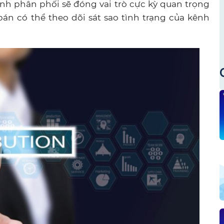
nh phân phối sẽ đóng vai trò cực kỳ quan trọng
án có thể theo dõi sát sao tình trạng của kênh