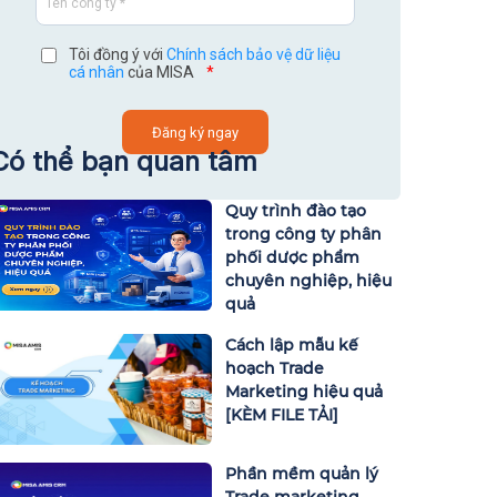
Tôi đồng ý với
Chính sách bảo vệ dữ liệu
cá nhân
của MISA
*
Có thể bạn quan tâm
Quy trình đào tạo
trong công ty phân
phối dược phẩm
chuyên nghiệp, hiệu
quả
Cách lập mẫu kế
hoạch Trade
Marketing hiệu quả
[KÈM FILE TẢI]
Phần mềm quản lý
Trade marketing,