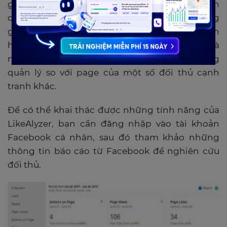
gợi ý giúp nhà quản trị theo dõi được thông tin
chi tiết toàn diện nhất về một fanpage. Cũng
giống như những công cụ khác, LikeAlyzer tích
hợp khả năng so sánh tình hình hoạt động và
mức độ phát triển fanpage của chính bạn đang
quản lý so với page của một số đối thủ cạnh
tranh khác.
Để có thể khai thác được những tính năng của
LikeAlyzer, bạn cần đăng nhập vào tài khoản
Facebook cá nhân, sau đó tham khảo những
thông tin báo cáo từ Facebook để nghiên cứu
đối thủ.