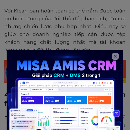
Với Klear, bạn hoàn toàn có thể nắm được toàn
bộ hoạt động của đối thủ để phân tích, đưa ra
những chiến lược phù hợp nhất. Điều này sẽ
giúp cho doanh nghiệp tiếp cận được tệp
khách hàng chất lượng nhất mà tài khoản
fanpage của đối thủ đang tiếp cận.
4. Công cụ LikeAlyzer phân tích
fanpage
Bên cạnh những công cụ phân tích fanpage đã
nêu trên thì LikeAlyzer cũng là một trong những