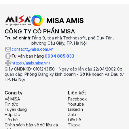
CÔNG TY CỔ PHẦN MISA
Trụ sở chính:
Tầng 9, tòa nhà Technosoft, phố Duy Tân,
phường Cầu Giấy, TP. Hà Nội
contact@misa.com.vn
Tư vấn bán hàng:
0904 885 833
https://amis.misa.vn/
Giấy CNĐKKD: 0101243150 - Ngày cấp lần đầu 22/04/2002 Cơ
quan cấp: Phòng Đăng ký kinh doanh - Sở Kế hoạch và Đầu tư
TP. Hà Nội
Công ty
Liên kết
Về MISA
Facebook
Tin tức
Youtube
Tuyển dụng
LinkedIn
Hợp tác
Zalo
Liên hệ
Liên hệ
Chính sách bảo vệ dữ liệu cá
Tiktok