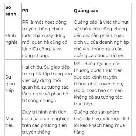
So
PR
Quảng cáo
sánh
PR là một hoạt động
Quảng cáo là việc thu hút
truyền thông chiến
sự chú ý của công chúng
Định
lược nhằm xây dựng
đến các sản phẩm hoặc
nghĩa
mối quan hệ cùng có
dịch vụ của doanh nghiệp,
lợi giữa công ty và
chủ yếu thông qua các
công chúng.
quảng cáo được trả tiền.
Một chiều. Quảng cáo
Hai chiều. Sự giao tiếp
thường được thực hiện
trong PR tập trung vào
Sự
qua các kênh truyền
việc xây dựng mối
giao
thông như truyền hình,
quan hệ, sự tương tác,
tiếp
radio, hoặc báo chí nên
lắng nghe và phản hồi
không có sự tương tác
từ công chúng .
trực tiếp.
Duy trì hình ảnh tích
Quảng cáo sản phẩm
Mục
cực của doanh nghiệp
hoặc dịch vụ, với mục đích
tiêu
trên các phương tiện
lôi kéo khách hàng mua
truyền thông.
hàng.