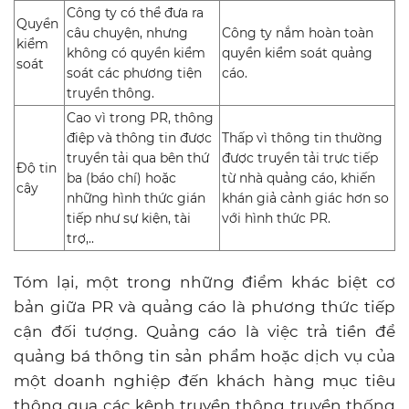
Công ty có thể đưa ra
Quyền
câu chuyện, nhưng
Công ty nắm hoàn toàn
kiểm
không có quyền kiểm
quyền kiểm soát quảng
soát
soát các phương tiện
cáo.
truyền thông.
Cao vì trong PR, thông
điệp và thông tin được
Thấp vì thông tin thường
truyền tải qua bên thứ
được truyền tải trực tiếp
Độ tin
ba (báo chí) hoặc
từ nhà quảng cáo, khiến
cậy
những hình thức gián
khán giả cảnh giác hơn so
tiếp như sự kiện, tài
với hình thức PR.
trợ,..
Tóm lại, một trong những điểm khác biệt cơ
bản giữa PR và quảng cáo là phương thức tiếp
cận đối tượng. Quảng cáo là việc trả tiền để
quảng bá thông tin sản phẩm hoặc dịch vụ của
một doanh nghiệp đến khách hàng mục tiêu
thông qua các kênh truyền thông truyền thống