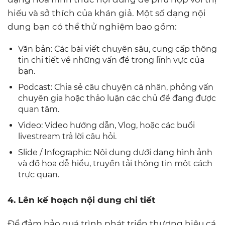
hiếu và sở thích của khán giả. Một số dạng nội
dung bạn có thể thử nghiệm bao gồm:
Văn bản: Các bài viết chuyên sâu, cung cấp thông
tin chi tiết về những vấn đề trong lĩnh vực của
bạn.
Podcast: Chia sẻ câu chuyện cá nhân, phỏng vấn
chuyên gia hoặc thảo luận các chủ đề đang được
quan tâm.
Video: Video hướng dẫn, Vlog, hoặc các buổi
livestream trả lời câu hỏi.
Slide / Infographic: Nội dung dưới dạng hình ảnh
và đồ họa dễ hiểu, truyền tải thông tin một cách
trực quan.
4. Lên kế hoạch nội dung chi tiết
Để đảm bảo quá trình phát triển thương hiệu cá