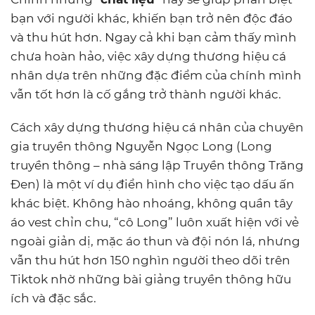
bạn với người khác, khiến bạn trở nên độc đáo
và thu hút hơn. Ngay cả khi bạn cảm thấy mình
chưa hoàn hảo, việc xây dựng thương hiệu cá
nhân dựa trên những đặc điểm của chính mình
vẫn tốt hơn là cố gắng trở thành người khác.
Cách xây dựng thương hiệu cá nhân của chuyên
gia truyền thông Nguyễn Ngọc Long (Long
truyền thông – nhà sáng lập Truyền thông Trăng
Đen) là một ví dụ điển hình cho việc tạo dấu ấn
khác biệt. Không hào nhoáng, không quần tây
áo vest chỉn chu, “cô Long” luôn xuất hiện với vẻ
ngoài giản dị, mặc áo thun và đội nón lá, nhưng
vẫn thu hút hơn 150 nghìn người theo dõi trên
Tiktok nhờ những bài giảng truyền thông hữu
ích và đặc sắc.