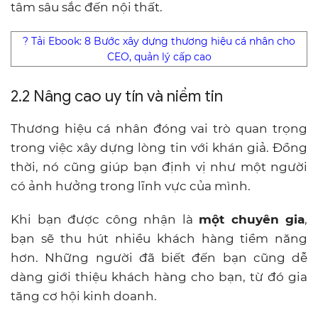
tâm sâu sắc đến nội thất.
?
Tải Ebook: 8 Bước xây dựng thương hiệu cá nhân cho
CEO, quản lý cấp cao
2.2 Nâng cao uy tín và niềm tin
Thương hiệu cá nhân đóng vai trò quan trọng
trong việc xây dựng lòng tin với khán giả. Đồng
thời, nó cũng giúp bạn định vị như một người
có ảnh hưởng trong lĩnh vực của mình.
Khi bạn được công nhận là
một chuyên gia
,
bạn sẽ thu hút nhiều khách hàng tiềm năng
hơn. Những người đã biết đến bạn cũng dễ
dàng giới thiệu khách hàng cho bạn, từ đó gia
tăng cơ hội kinh doanh.