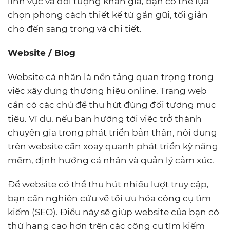
lĩnh vực và đối tượng khán giả, bạn có thể lựa
chọn phong cách thiết kế từ gần gũi, tối giản
cho đến sang trọng và chi tiết.
Website / Blog
Website cá nhân là nền tảng quan trọng trong
việc xây dựng thương hiệu online. Trang web
cần có các chủ đề thu hút đúng đối tượng mục
tiêu. Ví dụ, nếu bạn hướng tới việc trở thành
chuyên gia trong phát triển bản thân, nội dung
trên website cần xoay quanh phát triển kỹ năng
mềm, định hướng cá nhân và quản lý cảm xúc.
Để website có thể thu hút nhiều lượt truy cập,
bạn cần nghiên cứu về tối ưu hóa công cụ tìm
kiếm (SEO). Điều này sẽ giúp website của bạn có
thứ hạng cao hơn trên các công cụ tìm kiếm