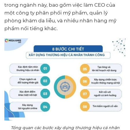
trong ngành này, bao gồm việc làm CEO của
một công ty phân phối mỹ phẩm, quản lý
phòng khám da liễu, và nhiều nhãn hàng mỹ
phẩm nổi tiếng khác.
Tổng quan các bước xây dựng thương hiệu cá nhân