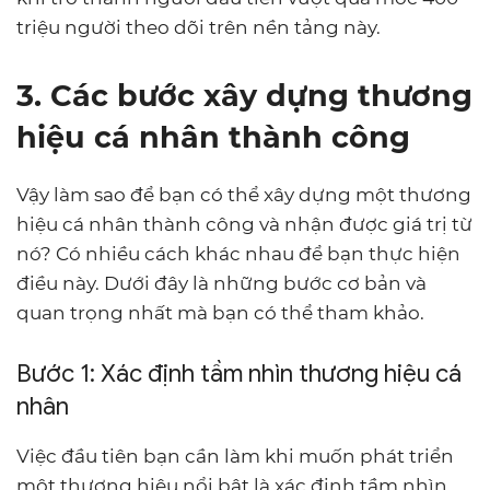
triệu người theo dõi trên nền tảng này.
3. Các bước xây dựng thương
hiệu cá nhân thành công
Vậy làm sao để bạn có thể xây dựng một thương
hiệu cá nhân thành công và nhận được giá trị từ
nó? Có nhiều cách khác nhau để bạn thực hiện
điều này. Dưới đây là những bước cơ bản và
quan trọng nhất mà bạn có thể tham khảo.
Bước 1: Xác định tầm nhìn thương hiệu cá
nhân
Việc đầu tiên bạn cần làm khi muốn phát triển
một thương hiệu nổi bật là xác định tầm nhìn