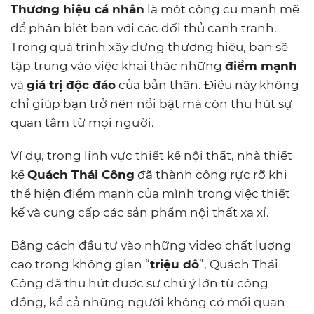
Thương hiệu cá nhân
là một công cụ mạnh mẽ
để phân biệt bạn với các đối thủ cạnh tranh.
Trong quá trình xây dựng thương hiệu, bạn sẽ
tập trung vào việc khai thác những
điểm mạnh
và
giá trị độc đáo
của bản thân. Điều này không
chỉ giúp bạn trở nên nổi bật mà còn thu hút sự
quan tâm từ mọi người.
Ví dụ, trong lĩnh vực thiết kế nội thất, nhà thiết
kế
Quách Thái Công
đã thành công rực rỡ khi
thể hiện điểm mạnh của mình trong việc thiết
kế và cung cấp các sản phẩm nội thất xa xỉ.
Bằng cách đầu tư vào những video chất lượng
cao trong không gian “
triệu đô
”, Quách Thái
Công đã thu hút được sự chú ý lớn từ cộng
đồng, kể cả những người không có mối quan