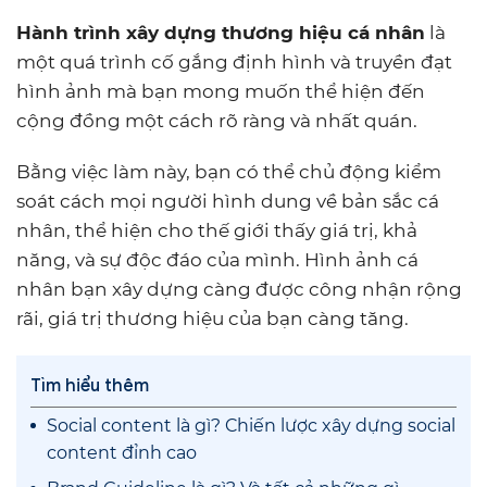
Hành trình xây dựng thương hiệu cá nhân
là
một quá trình cố gắng định hình và truyền đạt
hình ảnh mà bạn mong muốn thể hiện đến
cộng đồng một cách rõ ràng và nhất quán.
Bằng việc làm này, bạn có thể chủ động kiểm
soát cách mọi người hình dung về bản sắc cá
nhân, thể hiện cho thế giới thấy giá trị, khả
năng, và sự độc đáo của mình. Hình ảnh cá
nhân bạn xây dựng càng được công nhận rộng
rãi, giá trị thương hiệu của bạn càng tăng.
Tìm hiểu thêm
Social content là gì? Chiến lược xây dựng social
content đỉnh cao