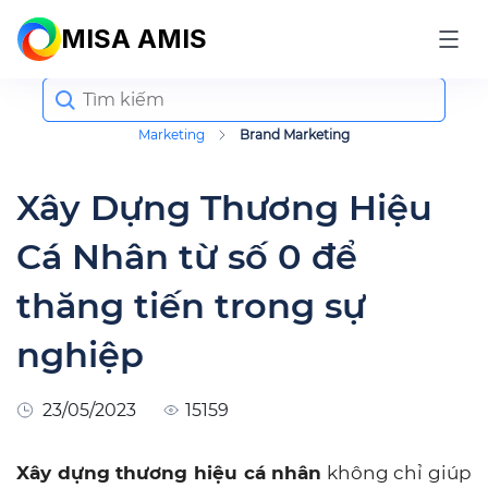
MISA AMIS
Search
for:
Marketing
Brand Marketing
Xây Dựng Thương Hiệu
Cá Nhân từ số 0 để
thăng tiến trong sự
nghiệp
23/05/2023
15159
Xây dựng thương hiệu cá nhân
không chỉ giúp