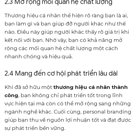
2.3 Mở rộng mối quan hệ chất lượng
Thương hiệu cá nhân thể hiện rõ ràng bạn là ai,
bạn làm gì và bạn giúp đỡ người khác như thế
nào. Điều này giúp người khác thấy rõ giá trị khi
kết nối với bạn. Nhờ vậy, bạn có khả năng mở
rộng các mối quan hệ chất lượng một cách
nhanh chóng và hiệu quả.
2.4 Mang đến cơ hội phát triển lâu dài
Khi đã sở hữu một
thương hiệu cá nhân thành
công
, bạn không chỉ phát triển tốt trong lĩnh
vực hiện tại mà còn có thể mở rộng sang những
ngành nghề khác. Cuối cùng, personal branding
giúp bạn thu về nguồn lợi nhuận tốt và đạt được
sự phát triển bền vững.