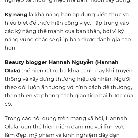
nghiệp và thương hiệu mà bạn muốn xây dựng.
Kỹ năng
là khả năng bạn áp dụng kiến thức và
hiểu biết để thực hiện công việc. Tập trung vào
các kỹ năng thế mạnh của bản thân, bởi vì kỹ
năng vững chắc sẽ giúp bạn được đánh giá cao
hơn.
Beauty blogger Hannah Nguyễn (Hannah
Olala)
thể hiện rất rõ ba khía cạnh này khi truyền
thông và xây dựng thương hiệu cá nhân. Người
theo dõi luôn ấn tượng với tính cách dễ thương,
thân thiện và phong cách giao tiếp hài hước của
cô.
Trong các nội dung trên mạng xã hội, Hannah
Olala luôn thể hiện niềm đam mê với lĩnh vực
làm đẹp, mỹ phẩm và kinh nghiệm dày dạn