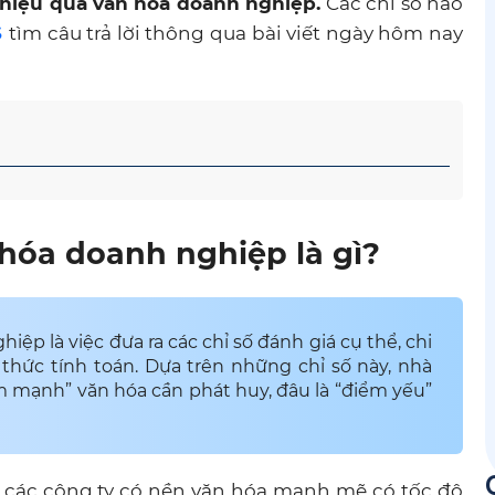
 hiệu quả văn hóa doanh nghiệp.
Các chỉ số nào
S
tìm câu trả lời thông qua bài viết ngày hôm nay
n hóa doanh nghiệp
là gì?
ệp là việc đưa ra các chỉ số đánh giá cụ thể, chi
thức tính toán. Dựa trên những chỉ số này, nhà
ểm mạnh” văn hóa cần phát huy, đâu là “điểm yếu”
, các công ty có nền văn hóa mạnh mẽ có tốc độ