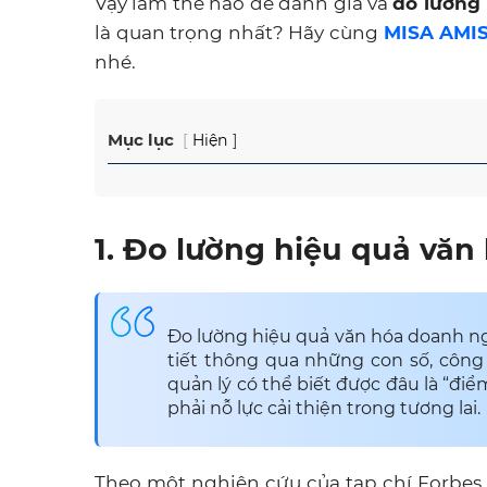
Vậy làm thế nào để đánh giá và
đo lường
là quan trọng nhất? Hãy cùng
MISA AMI
nhé.
Mục lục
Hiện
1. Đo lường hiệu quả vă
Đo lường hiệu quả văn hóa doanh nghi
tiết thông qua những con số, công 
quản lý có thể biết được đâu là “đi
phải nỗ lực cải thiện trong tương lai.
Theo một nghiên cứu của tạp chí Forbes