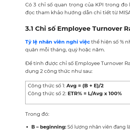
Có 3 chỉ số quan trọng của KPI trong đ
đọc tham khảo hướng dẫn chi tiết từ MIS
3.1 Chỉ số Employee Turnover Ra
Tỷ lệ nhân viên nghỉ việc
thể hiện số % n
quân mỗi tháng, quý hoặc năm.
Để tính được chỉ số Employee Turnover Rat
dụng 2 công thức như sau:
Công thức số 1:
Avg = (B + E)/2
Công thức số 2:
ETR% = L/Avg x 100%
Trong đó:
B – beginning:
Số lượng nhân viên đang l