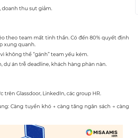
rệ, doanh thu sụt giảm.
kéo theo team mất tinh thần. Có đến 80% quyết định
ệp xung quanh.
đi vì không thể “gánh” team yếu kém.
n, dự án trễ deadline, khách hàng phàn nàn.
c trên Glassdoor, LinkedIn, các group HR.
ụng: Càng tuyển khó → càng tăng ngân sách → càng