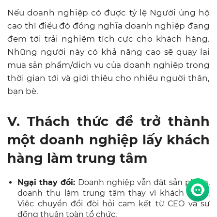
V. Thách thức để trở thành
một doanh nghiệp lấy khách
hàng làm trung tâm
Ngại thay đổi:
Doanh nghiệp vẫn đặt sản phẩm,
doanh thu làm trung tâm thay vì khách hàng.
Việc chuyển đổi đòi hỏi cam kết từ CEO và sự
đồng thuận toàn tổ chức.
Khách hàng ngày càng kỳ vọng cao và thay
đổi liên tục:
Trong kỷ nguyên số, khách hàng đòi
hỏi trải nghiệm tức thì, cá nhân hóa sâu, đồng
thời dễ dàng rời bỏ thương hiệu nếu không hài
lòng.
Không trao quyền cho nhân viên:
Xây dựng văn
hóa lấy khách hàng làm trung tâm cần đòi hỏi
doanh nghiệp trao quyền và khuyến khích nhân