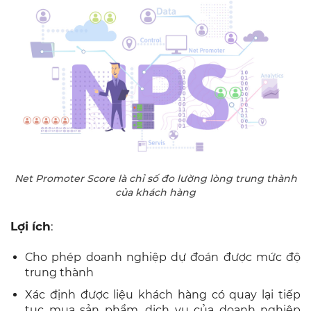
Net Promoter Score là chỉ số đo lường lòng trung thành
của khách hàng
Lợi ích
:
Cho phép doanh nghiệp dự đoán được mức độ
trung thành
Xác định được liệu khách hàng có quay lại tiếp
tục mua sản phẩm, dịch vụ của doanh nghiệp
trong tương lai hay không.
Giúp doanh nghiệp cải thiện chất lượng dịch vụ
khách hàng
Giúp doanh nghiệp tăng doanh thu bán hàng
Chỉ số NPS có thể được xác định bằng một câu
hỏi ngắn ở phiếu khảo sát khách hàng như sau: