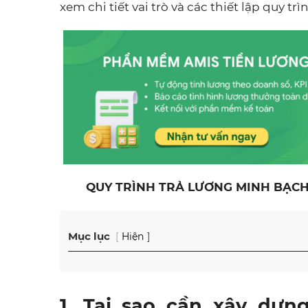
xem chi tiết vai trò và các thiết lập quy t
QUY TRÌNH TRẢ LƯƠNG MINH BẠCH
Mục lục
Hiện
1. Tại sao cần xây dựn