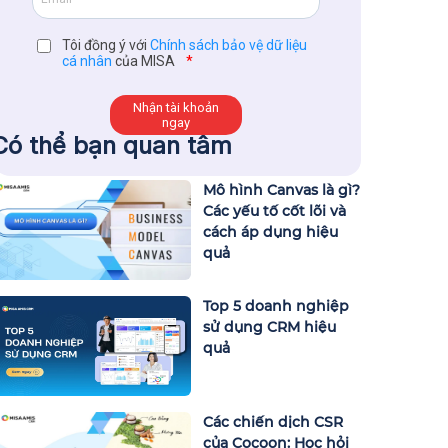
Tôi đồng ý với
Chính sách bảo vệ dữ liệu
cá nhân
của MISA
*
Có thể bạn quan tâm
Mô hình Canvas là gì?
Các yếu tố cốt lõi và
cách áp dụng hiệu
quả
Top 5 doanh nghiệp
sử dụng CRM hiệu
quả
Các chiến dịch CSR
của Cocoon: Học hỏi