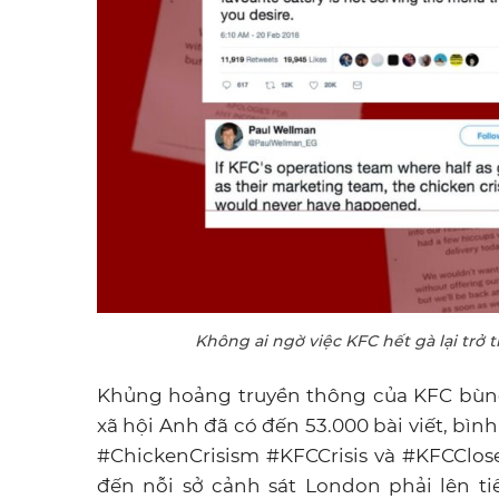
Không ai ngờ việc KFC hết gà lại trở
Khủng hoảng truyền thông của KFC bùng 
xã hội Anh đã có đến 53.000 bài viết, bìn
#ChickenCrisism #KFCCrisis và #KFCClosed 
đến nỗi sở cảnh sát London phải lên t