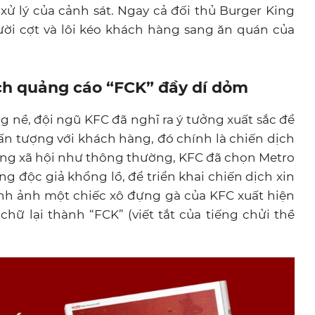
xử lý của cảnh sát. Ngay cả đối thủ Burger King
i cợt và lôi kéo khách hàng sang ăn quán của
ịch quảng cáo “FCK” đầy dí dỏm
 nề, đội ngũ KFC đã nghĩ ra ý tưởng xuất sắc để
 ấn tượng với khách hàng, đó chính là chiến dịch
mạng xã hội như thông thường, KFC đã chọn Metro
ng độc giả khổng lồ, để triển khai chiến dịch xin
 hình ảnh một chiếc xô đựng gà của KFC xuất hiện
 lại thành “FCK” (viết tắt của tiếng chửi thề