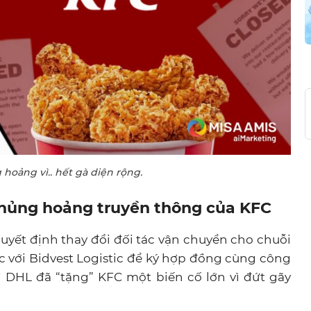
oảng vì.. hết gà diện rộng.
khủng hoảng truyền thông của KFC
quyết định thay đổi đối tác vận chuyển cho chuỗi
 với Bidvest Logistic để ký hợp đồng cùng công
hì DHL đã “tặng” KFC một biến cố lớn vì đứt gãy