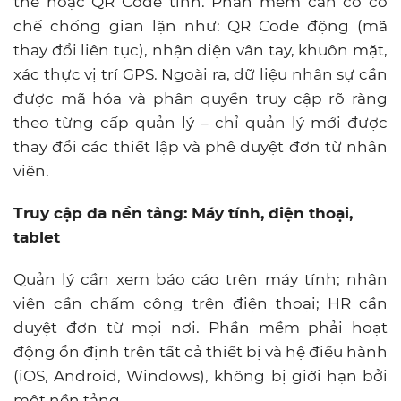
thẻ hoặc QR Code tĩnh. Phần mềm cần có cơ
chế chống gian lận như: QR Code động (mã
thay đổi liên tục), nhận diện vân tay, khuôn mặt,
xác thực vị trí GPS. Ngoài ra, dữ liệu nhân sự cần
được mã hóa và phân quyền truy cập rõ ràng
theo từng cấp quản lý – chỉ quản lý mới được
thay đổi các thiết lập và phê duyệt đơn từ nhân
viên.
Truy cập đa nền tảng: Máy tính, điện thoại,
tablet
Quản lý cần xem báo cáo trên máy tính; nhân
viên cần chấm công trên điện thoại; HR cần
duyệt đơn từ mọi nơi. Phần mềm phải hoạt
động ổn định trên tất cả thiết bị và hệ điều hành
(iOS, Android, Windows), không bị giới hạn bởi
một nền tảng.