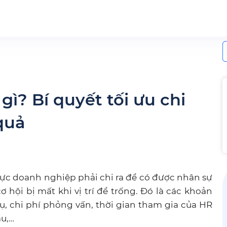
S
f
gì? Bí quyết tối ưu chi
quả
lực doanh nghiệp phải chi ra để có được nhân sự
ơ hội bị mất khi vị trí để trống. Đó là các khoản
ụ, chi phí phỏng vấn, thời gian tham gia của HR
ầu,…