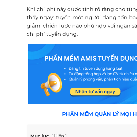
Khi chi phí này được tính rõ ràng cho từn
thấy ngay: tuyển một người đang tốn bao
giảm, chiến lược nào phù hợp với ngân s
chi phí tuyển dụng.
PHẦN MỀM QUẢN LÝ MỌI H
Mục lục
Hiện