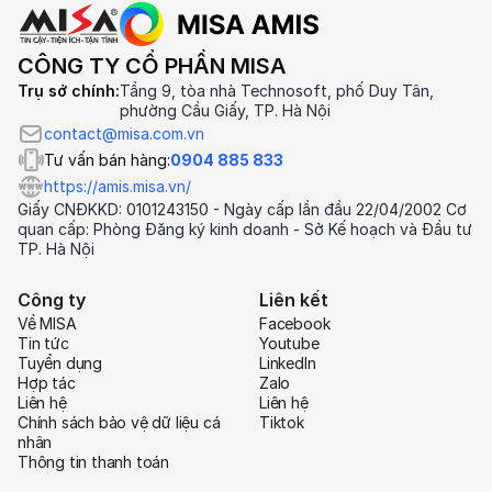
CÔNG TY CỔ PHẦN MISA
Trụ sở chính:
Tầng 9, tòa nhà Technosoft, phố Duy Tân,
phường Cầu Giấy, TP. Hà Nội
contact@misa.com.vn
Tư vấn bán hàng:
0904 885 833
https://amis.misa.vn/
Giấy CNĐKKD: 0101243150 - Ngày cấp lần đầu 22/04/2002 Cơ
quan cấp: Phòng Đăng ký kinh doanh - Sở Kế hoạch và Đầu tư
TP. Hà Nội
Công ty
Liên kết
Về MISA
Facebook
Tin tức
Youtube
Tuyển dụng
LinkedIn
Hợp tác
Zalo
Liên hệ
Liên hệ
Chính sách bảo vệ dữ liệu cá
Tiktok
nhân
Thông tin thanh toán