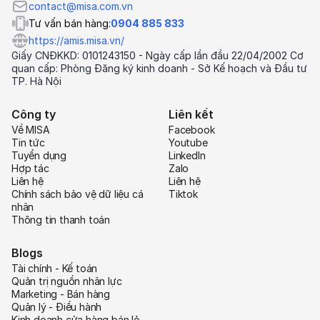
contact@misa.com.vn
Tư vấn bán hàng:
0904 885 833
https://amis.misa.vn/
Giấy CNĐKKD: 0101243150 - Ngày cấp lần đầu 22/04/2002 Cơ
quan cấp: Phòng Đăng ký kinh doanh - Sở Kế hoạch và Đầu tư
TP. Hà Nội
Công ty
Liên kết
Về MISA
Facebook
Tin tức
Youtube
Tuyển dụng
LinkedIn
Hợp tác
Zalo
Liên hệ
Liên hệ
Chính sách bảo vệ dữ liệu cá
Tiktok
nhân
Thông tin thanh toán
Blogs
Tài chính - Kế toán
Quản trị nguồn nhân lực
Marketing - Bán hàng
Quản lý - Điều hành
Kinh doanh cửa hàng bán lẻ