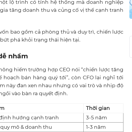
một lộ trình có tính hệ thống mà doanh nghiệp
ia tăng doanh thu và củng cố vị thế cạnh tranh
vốn bao gồm cả phòng thủ và duy trì, chiến lược
ứt phá khỏi trạng thái hiện tại.
 dễ nhầm
không hiếm trường hợp CEO nói “chiến lược tăng
ế hoạch bán hàng quý tới”, còn CFO lại nghĩ tới
ệm này đan xen nhau nhưng có vai trò và nhịp độ
ngồi vào bàn ra quyết định.
âm
Thời gian
 định hướng cạnh tranh
3-5 năm
 quy mô & doanh thu
1-3 năm