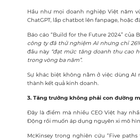
Hầu như mọi doanh nghiệp Việt năm vừa
ChatGPT, lắp chatbot lên fanpage, hoặc đầ
Báo cáo “Build for the Future 2024” của B
công ty đã thử nghiệm AI nhưng chỉ 26%
đầu này
“đạt mức tăng doanh thu cao h
trong vòng ba năm”
.
Sự khác biệt không nằm ở việc dùng AI 
thành kết quả kinh doanh.
3. Tăng trưởng không phải con đường m
Đây là điểm mà nhiều CEO Việt hay nhầ
Động rồi muốn áp dụng nguyên xi mô hìn
McKinsey trong nghiên cứu “Five paths