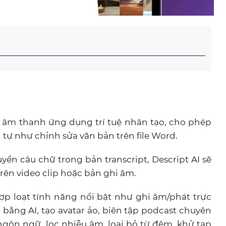
 & âm thanh ứng dụng trí tuệ nhân tạo, cho phép
tự như chỉnh sửa văn bản trên file Word.
yển câu chữ trong bản transcript, Descript AI sẽ
rên video clip hoặc bản ghi âm.
ợp loạt tính năng nổi bật như ghi âm/phát trực
 bằng AI, tạo avatar ảo, biên tập podcast chuyên
ngôn ngữ, lọc nhiễu âm, loại bỏ từ đệm, khử tạp