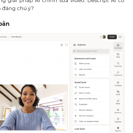
g giải pháp AI chỉnh sửa video. Descript AI có
n đáng chú ý?
 bản