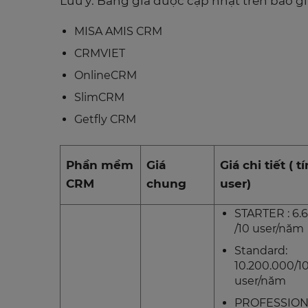
Lưu ý: Bảng giá được cập nhật trên báo gi
MISA AMIS CRM
CRMVIET
OnlineCRM
SlimCRM
Getfly CRM
Phần mềm
Giá
Giá chi tiết ( 
CRM
chung
user)
STARTER : 6.
/10 user/năm
Standard:
10.200.000/1
user/năm
PROFESSION