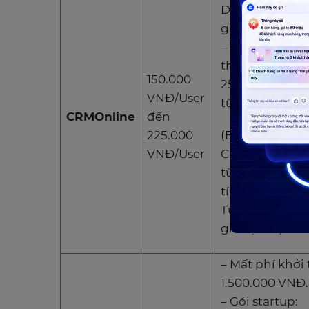
Dung lượng lưu
giá 35,000/use
– Tính năng c
thêm: Từ 10.00
150.000
250.000/user/t
VNĐ/User
từng tính năn
CRMOnline
đến
225.000
(Bảng giá của
VNĐ/User
CRMOnline chia
từ mục cơ bản
tính năng cộn
Tùy vào nhu cầ
giá cụ thể)
– Mất phí khởi 
1.500.000 VNĐ.
– Gói startup: