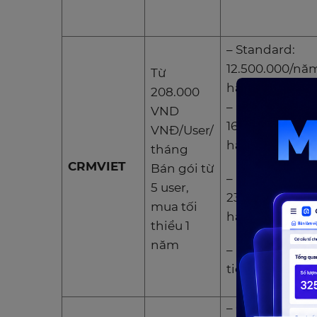
– Standard:
12.500.000/năm
Từ
hạn 5 user.
208.000
– PROFESSION
VND
16.500.000/năm
VNĐ/User/
hạn 10 users.
tháng
CRMVIET
Bán gói từ
– Pro Call Cent
5 user,
23.500.000/nă
mua tối
hạn 15 user
thiểu 1
năm
– Enterprise: li
tiết
– Quản lý CRM 