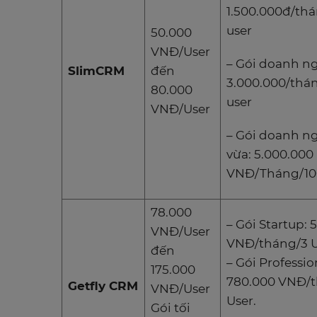
1.500.000đ/th
user
50.000
VNĐ/User
– Gói doanh n
SlimCRM
đến
3.000.000/thá
80.000
user
VNĐ/User
– Gói doanh n
vừa: 5.000.000
VNĐ/Tháng/10
78.000
– Gói Startup: 
VNĐ/User
VNĐ/tháng/3 U
đến
– Gói Professio
175.000
780.000 VNĐ/t
Getfly CRM
VNĐ/User
User.
Gói tối