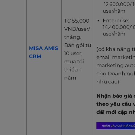
12.600.000/ 
user/năm
Từ 55.000
Enterprise:
14.400.000/1
VND/user/
user/năm
tháng.
Bán gói từ
MISA AMIS
(có khả năng t
10 user,
CRM
email marketi
mua tối
marketing au
thiểu 1
cho Doanh ng
năm
nhu cầu)
Nhận báo giá c
theo yêu cầu 
đãi mới cập nh