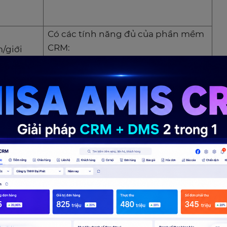
Có các tính năng đủ của phần mềm
CRM:
/giới
– Quản lý thông tin khách hàng.
AL:
– Tích hợp đa kênh.
/giới
– Quản lý KPI.
er:
– Mobile App.
m/giới
– Automation
ên hệ chi
– Tích hợp tổng đài điện thoại với
gói Pro Call Center
cơ bản: