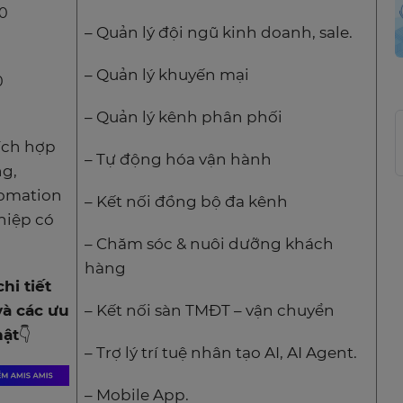
10
– Quản lý đội ngũ kinh doanh, sale.
– Quản lý khuyến mại
0
– Quản lý kênh phân phối
ích hợp
– Tự động hóa vận hành
ng,
tomation
– Kết nối đồng bộ đa kênh
hiệp có
– Chăm sóc & nuôi dưỡng khách
hàng
hi tiết
và các ưu
– Kết nối sàn TMĐT – vận chuyển
ật👇
– Trợ lý trí tuệ nhân tạo AI, AI Agent.
– Mobile App.