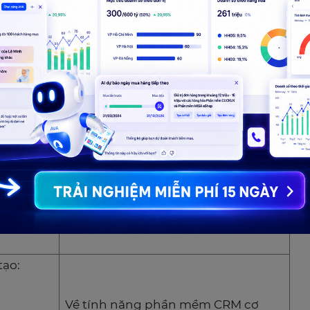
 trữ 15G
r/tháng
ộng
Có đủ các tính năng của phần mềm
0 –
CRM:
háng tùy
– Quản lý liên hệ khách hàng.
g
– Quản lý KPI.
 chi tiết
– Hệ thống báo cáo.
 đến các
g thêm.
u sẽ có
tạo:
Về tính năng phần mềm CRM cơ