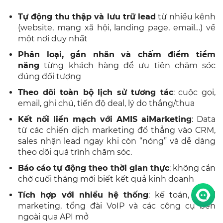
Tự động thu thập và lưu trữ lead
từ nhiều kênh
(website, mạng xã hội, landing page, email…) về
một nơi duy nhất
Phân loại, gắn nhãn và chấm điểm tiềm
năng
từng khách hàng để ưu tiên chăm sóc
đúng đối tượng
Theo dõi toàn bộ lịch sử tương tác
: cuộc gọi,
email, ghi chú, tiến độ deal, lý do thắng/thua
Kết nối liền mạch với AMIS aiMarketing
: Data
từ các chiến dịch marketing đổ thẳng vào CRM,
sales nhận lead ngay khi còn “nóng” và dễ dàng
theo dõi quá trình chăm sóc.
Báo cáo tự động theo thời gian thực
: không cần
chờ cuối tháng mới biết kết quả kinh doanh
Tích hợp với nhiều hệ thống
: kế toán, email
marketing, tổng đài VoIP và các công cụ bên
ngoài qua API mở