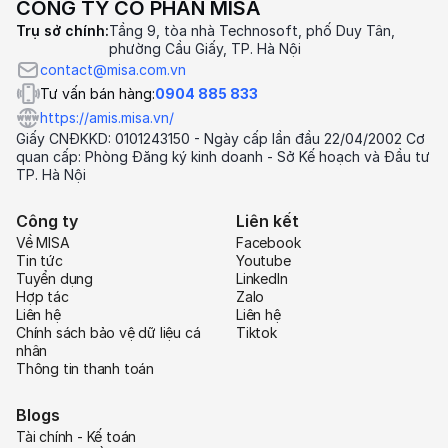
CÔNG TY CỔ PHẦN MISA
Trụ sở chính:
Tầng 9, tòa nhà Technosoft, phố Duy Tân,
phường Cầu Giấy, TP. Hà Nội
contact@misa.com.vn
Tư vấn bán hàng:
0904 885 833
https://amis.misa.vn/
Giấy CNĐKKD: 0101243150 - Ngày cấp lần đầu 22/04/2002 Cơ
quan cấp: Phòng Đăng ký kinh doanh - Sở Kế hoạch và Đầu tư
TP. Hà Nội
Công ty
Liên kết
Về MISA
Facebook
Tin tức
Youtube
Tuyển dụng
LinkedIn
Hợp tác
Zalo
Liên hệ
Liên hệ
Chính sách bảo vệ dữ liệu cá
Tiktok
nhân
Thông tin thanh toán
Blogs
Tài chính - Kế toán