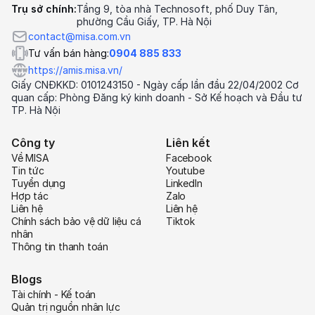
Trụ sở chính:
Tầng 9, tòa nhà Technosoft, phố Duy Tân,
phường Cầu Giấy, TP. Hà Nội
contact@misa.com.vn
Tư vấn bán hàng:
0904 885 833
https://amis.misa.vn/
Giấy CNĐKKD: 0101243150 - Ngày cấp lần đầu 22/04/2002 Cơ
quan cấp: Phòng Đăng ký kinh doanh - Sở Kế hoạch và Đầu tư
TP. Hà Nội
Công ty
Liên kết
Về MISA
Facebook
Tin tức
Youtube
Tuyển dụng
LinkedIn
Hợp tác
Zalo
Liên hệ
Liên hệ
Chính sách bảo vệ dữ liệu cá
Tiktok
nhân
Thông tin thanh toán
Blogs
Tài chính - Kế toán
Quản trị nguồn nhân lực